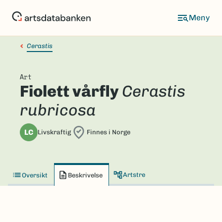
Hopp
til
hovedinnhold
Cerastis
Art
Fiolett vårfly
Cerastis
rubricosa
LC
Livskraftig
Finnes i Norge
Artstre
Oversikt
Beskrivelse