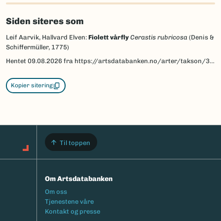
Siden siteres som
Leif Aarvik, Hallvard Elven:
Fiolett vårfly
Cerastis rubricosa
(Denis &
Schiffermüller, 1775)
Hentet
09.08.2026
fra https://artsdatabanken.no/arter/takson/30941/beskrivelse
Kopier sitering
Til toppen
Om Artsdatabanken
Footermeny
Om oss
Tjenestene våre
Kontakt og presse