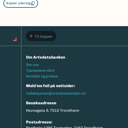
Kopier sitering
Til toppen
Om Artsdatabanken
Footermeny
Om oss
Tjenestene våre
Kontakt og presse
Meld inn feil på nettsider:
redaksjonen@artsdatabanken.no
Besøksadresse
Havnegata 9, 7010 Trondheim
Postadresse:
Postboks 1285 Torgarden, 7462 Trondheim