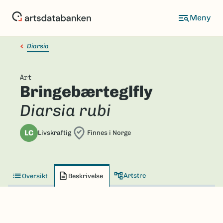
Hopp
til
hovedinnhold
Diarsia
Art
Bringebærteglfly
Diarsia rubi
LC
Livskraftig
Finnes i Norge
Artstre
Oversikt
Beskrivelse