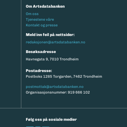
Om Artsdatabanken
Footermeny
Om oss
Tjenestene våre
Kontakt og presse
Meld inn feil på nettsider:
redaksjonen@artsdatabanken.no
Besøksadresse
Havnegata 9, 7010 Trondheim
Postadresse:
Postboks 1285 Torgarden, 7462 Trondheim
postmottak@artsdatabanken.no
Organisasjonsnummer: 919 666 102
Følg oss på sosiale medier