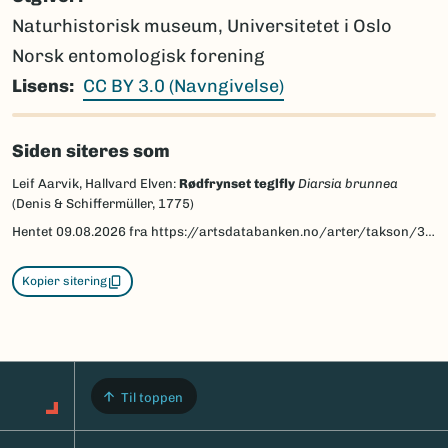
Naturhistorisk museum, Universitetet i Oslo
Norsk entomologisk forening
Lisens
CC BY 3.0 (Navngivelse)
Siden siteres som
Leif Aarvik, Hallvard Elven:
Rødfrynset teglfly
Diarsia brunnea
(Denis & Schiffermüller, 1775)
Hentet
09.08.2026
fra https://artsdatabanken.no/arter/takson/30937/beskrivelse
Kopier sitering
Til toppen