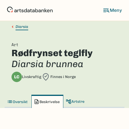
Hopp
til
hovedinnhold
Diarsia
Art
Rødfrynset teglfly
Diarsia brunnea
LC
Livskraftig
Finnes i Norge
Artstre
Oversikt
Beskrivelse