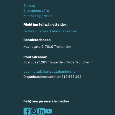
Footermeny
Om oss
Tjenestene våre
Kontakt og presse
Meld inn feil på nettsider:
redaksjonen@artsdatabanken.no
Besøksadresse
Havnegata 9, 7010 Trondheim
Postadresse:
Postboks 1285 Torgarden, 7462 Trondheim
postmottak@artsdatabanken.no
Organisasjonsnummer: 919 666 102
Følg oss på sosiale medier