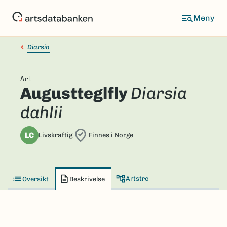
Hopp
til
hovedinnhold
Diarsia
Art
Augustteglfly
Diarsia
dahlii
LC
Livskraftig
Finnes i Norge
Artstre
Oversikt
Beskrivelse