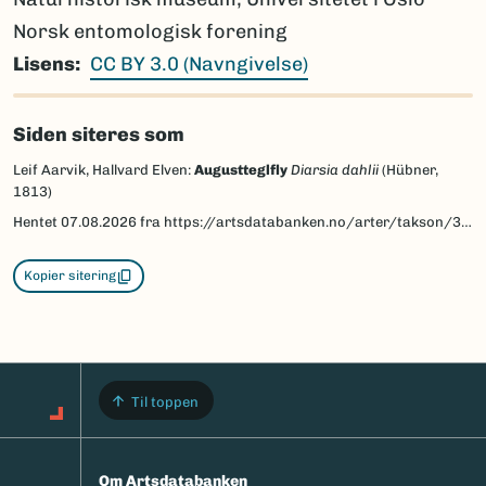
Norsk entomologisk forening
Lisens
CC BY 3.0 (Navngivelse)
Siden siteres som
Leif Aarvik, Hallvard Elven:
Augustteglfly
Diarsia dahlii
(Hübner,
1813)
Hentet
07.08.2026
fra https://artsdatabanken.no/arter/takson/30936/beskrivelse
Kopier sitering
Til toppen
Om Artsdatabanken