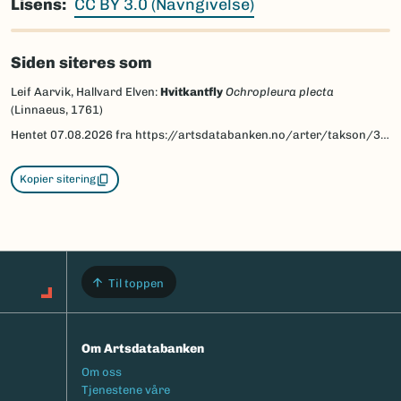
Lisens
CC BY 3.0 (Navngivelse)
Siden siteres som
Leif Aarvik, Hallvard Elven:
Hvitkantfly
Ochropleura plecta
(Linnaeus, 1761)
Hentet
07.08.2026
fra https://artsdatabanken.no/arter/takson/30933/beskrivelse
Kopier sitering
Til toppen
Om Artsdatabanken
Footermeny
Om oss
Tjenestene våre