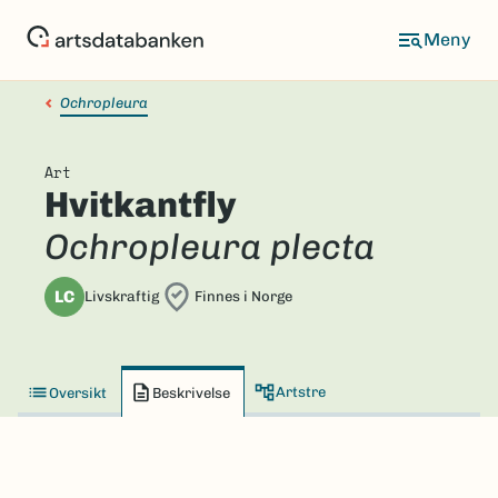
Hopp
til
hovedinnhold
Ochropleura
Art
Hvitkantfly
Ochropleura plecta
LC
Livskraftig
Finnes i Norge
Artstre
Oversikt
Beskrivelse