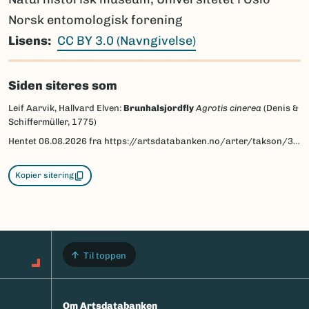
Norsk entomologisk forening
Lisens
CC BY 3.0 (Navngivelse)
Siden siteres som
Leif Aarvik, Hallvard Elven:
Brunhalsjordfly
Agrotis cinerea
(Denis &
Schiffermüller, 1775)
Hentet
06.08.2026
fra https://artsdatabanken.no/arter/takson/30928/beskrivelse
Kopier sitering
Til toppen
Om Artsdatabanken