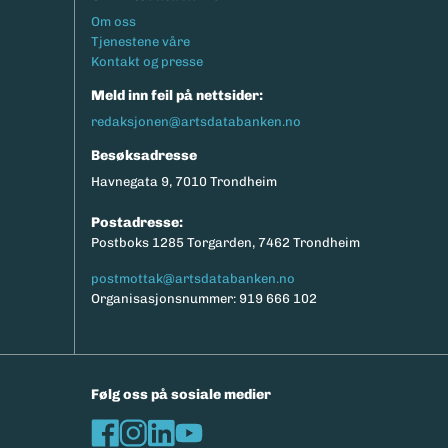
Footermeny
Om oss
Tjenestene våre
Kontakt og presse
Meld inn feil på nettsider:
redaksjonen@artsdatabanken.no
Besøksadresse
Havnegata 9, 7010 Trondheim
Postadresse:
Postboks 1285 Torgarden, 7462 Trondheim
postmottak@artsdatabanken.no
Organisasjonsnummer: 919 666 102
Følg oss på sosiale medier