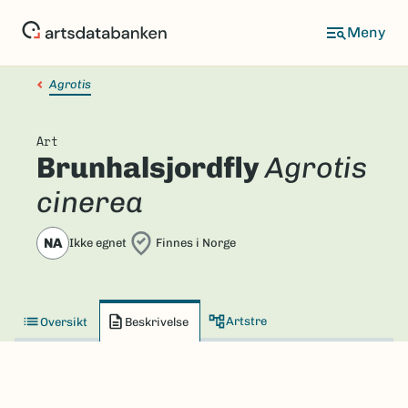
Hopp
til
hovedinnhold
Agrotis
Art
Brunhalsjordfly
Agrotis
cinerea
NA
Ikke egnet
Finnes i Norge
Artstre
Oversikt
Beskrivelse