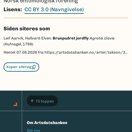
Norsk entomologisk forening
Lisens
CC BY 3.0 (Navngivelse)
Siden siteres som
Leif Aarvik, Hallvard Elven:
Brunpudret jordfly
Agrotis clavis
(Hufnagel, 1766)
Hentet
07.08.2026
fra https://artsdatabanken.no/arter/takson/30925/beskrivelse
Kopier sitering
Til toppen
Om Artsdatabanken
Footermeny
Om oss