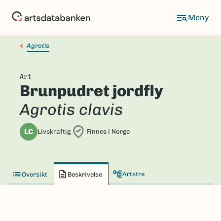
Hopp
til
hovedinnhold
Agrotis
Art
Brunpudret jordfly
Agrotis clavis
LC
Livskraftig
Finnes i Norge
Artstre
Oversikt
Beskrivelse