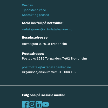
Footermeny
Om oss
Tjenestene våre
Kontakt og presse
Meld inn feil på nettsider:
redaksjonen@artsdatabanken.no
Besøksadresse
Havnegata 9, 7010 Trondheim
Postadresse:
Postboks 1285 Torgarden, 7462 Trondheim
postmottak@artsdatabanken.no
Organisasjonsnummer: 919 666 102
Følg oss på sosiale medier