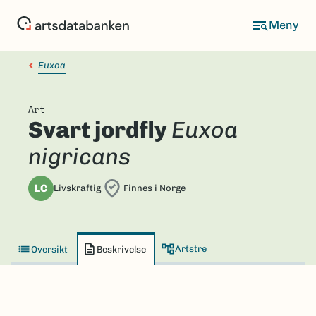
Hopp
til
hovedinnhold
Euxoa
Art
Svart jordfly
Euxoa
nigricans
LC
Livskraftig
Finnes i Norge
Artstre
Oversikt
Beskrivelse