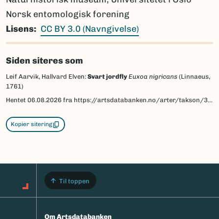
Norsk entomologisk forening
Lisens
CC BY 3.0 (Navngivelse)
Siden siteres som
Leif Aarvik, Hallvard Elven:
Svart jordfly
Euxoa nigricans
(Linnaeus,
1761)
Hentet
06.08.2026
fra https://artsdatabanken.no/arter/takson/30917/beskrivelse
Kopier sitering
Til toppen
Om Artsdatabanken