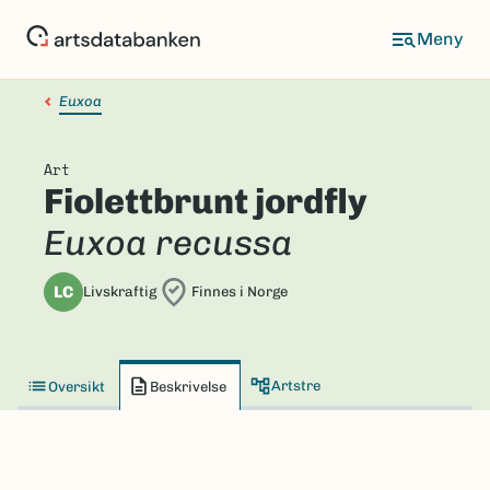
Hopp
til
hovedinnhold
Euxoa
Art
Fiolettbrunt jordfly
Euxoa recussa
LC
Livskraftig
Finnes i Norge
Artstre
Oversikt
Beskrivelse