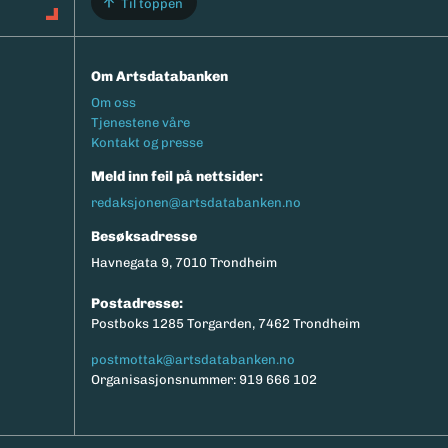
Til toppen
Om Artsdatabanken
Footermeny
Om oss
Tjenestene våre
Kontakt og presse
Meld inn feil på nettsider:
redaksjonen@artsdatabanken.no
Besøksadresse
Havnegata 9, 7010 Trondheim
Postadresse:
Postboks 1285 Torgarden, 7462 Trondheim
postmottak@artsdatabanken.no
Organisasjonsnummer: 919 666 102