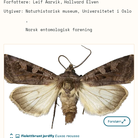
Forfattere
Leif Aarvik
Hallvard Elven
Utgiver
Naturhistorisk museum, Universitetet i Oslo
Norsk entomologisk forening
Forstørr
Fiolettbrunt jordfly
Euxoa recussa