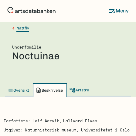
Hopp
til
hovedinnhold
Nattfly
Underfamilie
Noctuinae
Artstre
Oversikt
Beskrivelse
Forfattere
Leif Aarvik
Hallvard Elven
Utgiver
Naturhistorisk museum, Universitetet i Oslo