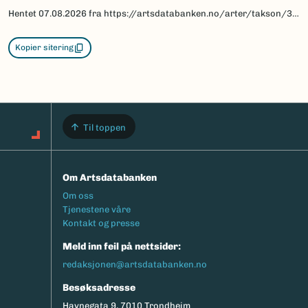
Hentet
07.08.2026
fra https://artsdatabanken.no/arter/takson/30908/beskrivelse
Kopier sitering
Til toppen
Om Artsdatabanken
Footermeny
Om oss
Tjenestene våre
Kontakt og presse
Meld inn feil på nettsider:
redaksjonen@artsdatabanken.no
Besøksadresse
Havnegata 9, 7010 Trondheim