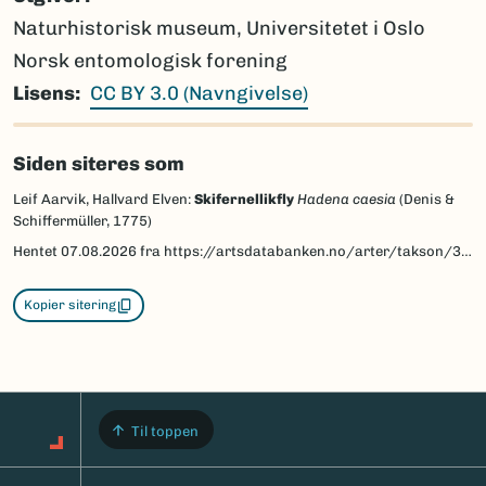
Naturhistorisk museum, Universitetet i Oslo
Norsk entomologisk forening
Lisens
CC BY 3.0 (Navngivelse)
Siden siteres som
Leif Aarvik, Hallvard Elven:
Skifernellikfly
Hadena caesia
(Denis &
Schiffermüller, 1775)
Hentet
07.08.2026
fra https://artsdatabanken.no/arter/takson/30887/beskrivelse
Kopier sitering
Til toppen