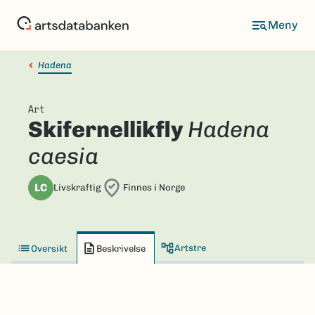
Hopp
til
hovedinnhold
Hadena
Art
Skifernellikfly
Hadena
caesia
LC
Livskraftig
Finnes i Norge
Artstre
Oversikt
Beskrivelse