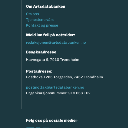
Om Artsdatabanken
Footermeny
Om oss
Tjenestene våre
Kontakt og presse
Meld inn feil på nettsider:
redaksjonen@artsdatabanken.no
Besøksadresse
Havnegata 9, 7010 Trondheim
Postadresse:
Postboks 1285 Torgarden, 7462 Trondheim
postmottak@artsdatabanken.no
Organisasjonsnummer: 919 666 102
Følg oss på sosiale medier