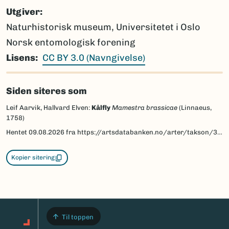
Utgiver
Naturhistorisk museum, Universitetet i Oslo
Norsk entomologisk forening
Lisens
CC BY 3.0 (Navngivelse)
Siden siteres som
Leif Aarvik, Hallvard Elven:
Kålfly
Mamestra brassicae
(Linnaeus,
1758)
Hentet
09.08.2026
fra https://artsdatabanken.no/arter/takson/30875/beskrivelse
Kopier sitering
Til toppen