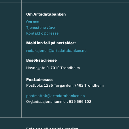
Om Artsdatabanken
Footermeny
Om oss
Tjenestene våre
Kontakt og presse
Meld inn feil på nettsider:
redaksjonen@artsdatabanken.no
Besøksadresse
Havnegata 9, 7010 Trondheim
Postadresse:
Postboks 1285 Torgarden, 7462 Trondheim
postmottak@artsdatabanken.no
Organisasjonsnummer: 919 666 102