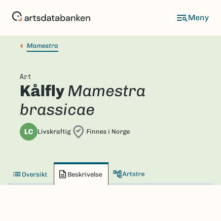
Hopp
til
hovedinnhold
Mamestra
Art
Kålfly
Mamestra
brassicae
LC
Livskraftig
Finnes i Norge
Artstre
Oversikt
Beskrivelse