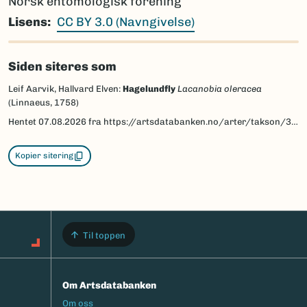
Norsk entomologisk forening
Lisens
CC BY 3.0 (Navngivelse)
Siden siteres som
Leif Aarvik, Hallvard Elven:
Hagelundfly
Lacanobia oleracea
(Linnaeus, 1758)
Hentet
07.08.2026
fra https://artsdatabanken.no/arter/takson/30865/beskrivelse
Kopier sitering
Til toppen
Om Artsdatabanken
Footermeny
Om oss