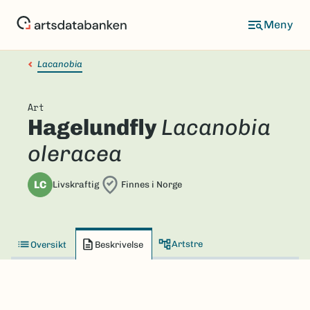
Hopp
til
hovedinnhold
Lacanobia
Art
Hagelundfly
Lacanobia
oleracea
LC
Livskraftig
Finnes i Norge
Artstre
Oversikt
Beskrivelse