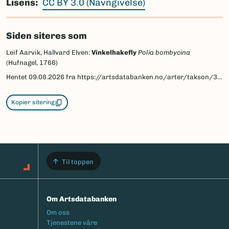
Lisens
CC BY 3.0 (Navngivelse)
Siden siteres som
Leif Aarvik, Hallvard Elven:
Vinkelhakefly
Polia bombycina
(Hufnagel, 1766)
Hentet
09.08.2026
fra https://artsdatabanken.no/arter/takson/30855/beskrivelse
Kopier sitering
Til toppen
Om Artsdatabanken
Footermeny
Om oss
Tjenestene våre