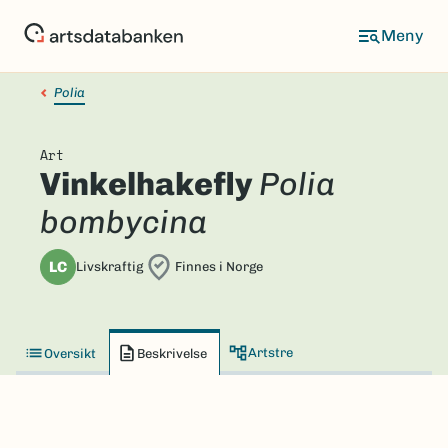
Hopp
til
hovedinnhold
Polia
Art
Vinkelhakefly
Polia
bombycina
LC
Livskraftig
Finnes i Norge
Artstre
Oversikt
Beskrivelse