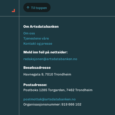
Til toppen
Om Artsdatabanken
Footermeny
Om oss
Tjenestene våre
Kontakt og presse
Meld inn feil på nettsider:
redaksjonen@artsdatabanken.no
Besøksadresse
Havnegata 9, 7010 Trondheim
Postadresse:
Postboks 1285 Torgarden, 7462 Trondheim
postmottak@artsdatabanken.no
Organisasjonsnummer: 919 666 102