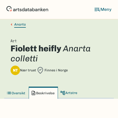
Hopp
til
hovedinnhold
Anarta
Art
Fiolett heifly
Anarta
colletti
NT
Nær truet
Finnes i Norge
Artstre
Oversikt
Beskrivelse