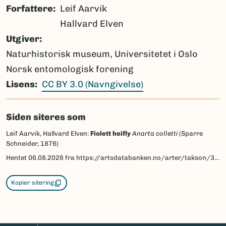
Forfattere
Leif Aarvik
Hallvard Elven
Utgiver
Naturhistorisk museum, Universitetet i Oslo
Norsk entomologisk forening
Lisens
CC BY 3.0 (Navngivelse)
Siden siteres som
Leif Aarvik, Hallvard Elven:
Fiolett heifly
Anarta colletti
(Sparre
Schneider, 1876)
Hentet
06.08.2026
fra https://artsdatabanken.no/arter/takson/30849/beskrivelse
Kopier sitering