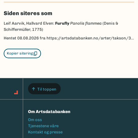
Siden siteres som
Leif Aarvik, Hallvard Elven:
Furufly
Panolis flammea
(Denis &
Schiffermüller, 1775)
Hentet
08.08.2026
fra https://artsdatabanken.no/arter/takson/30830/beskrivelse
Kopier sitering
Til toppen
Om Artsdatabanken
Footermeny
Om oss
Tjenestene våre
Kontakt og presse