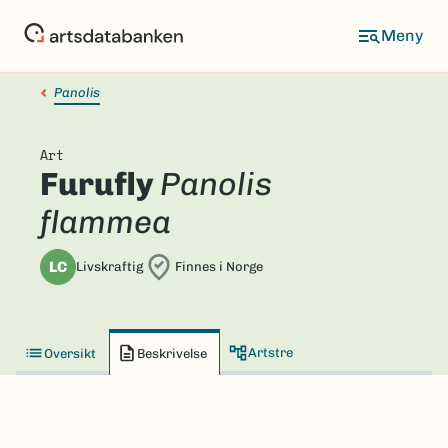
Hopp
til
hovedinnhold
Panolis
Art
Furufly
Panolis
flammea
LC
Livskraftig
Finnes i Norge
Artstre
Oversikt
Beskrivelse