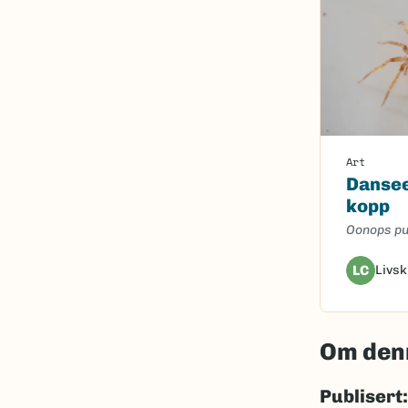
Art
Danse
kopp
Oonops pu
LC
Livsk
Om den
Publisert: