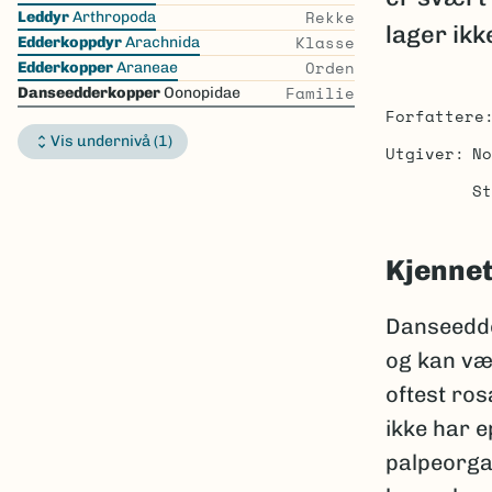
the
Rekke
Leddyr
Arthropoda
lager ikk
list
Klasse
Edderkoppdyr
Arachnida
Orden
Edderkopper
Araneae
Familie
Danseedderkopper
Oonopidae
Forfattere
Vis undernivå (1)
Utgiver
No
St
Kjenne
Danseedde
og kan væ
oftest ros
ikke har e
palpeorga