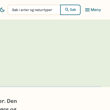
Søk
Søk
i
arter
og
naturtyper
er. Den
dørs og