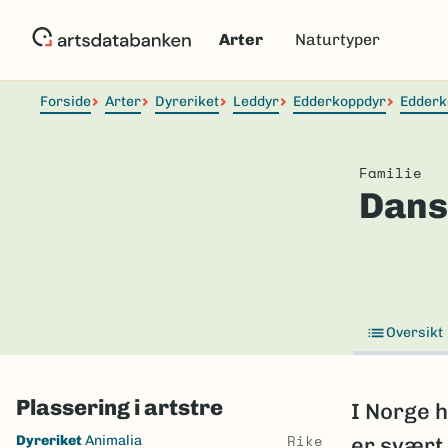
Hopp
til
Arter
Naturtyper
hovedinnhold
Forside
Arter
Dyreriket
Leddyr
Edderkoppdyr
Edderk
Familie
Dans
Oversikt
Plassering i artstre
I Norge h
Skip
Rike
Dyreriket
Animalia
er svært 