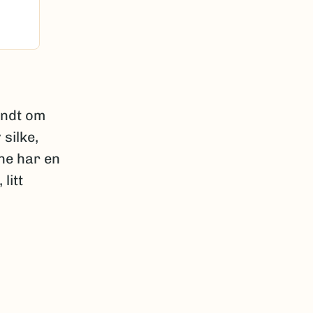
undt om
 silke,
ne har en
litt