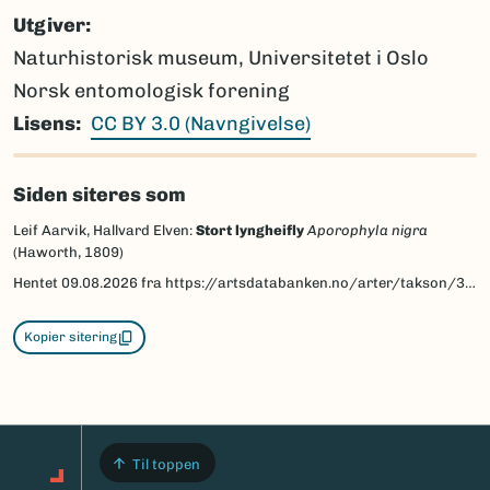
Utgiver
Naturhistorisk museum, Universitetet i Oslo
Norsk entomologisk forening
Lisens
CC BY 3.0 (Navngivelse)
Siden siteres som
Leif Aarvik, Hallvard Elven:
Stort lyngheifly
Aporophyla nigra
(Haworth, 1809)
Hentet
09.08.2026
fra https://artsdatabanken.no/arter/takson/30820/beskrivelse
Kopier sitering
Til toppen