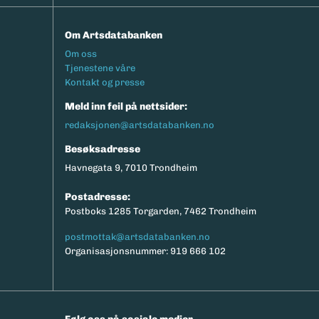
Om Artsdatabanken
Footermeny
Om oss
Tjenestene våre
Kontakt og presse
Meld inn feil på nettsider:
redaksjonen@artsdatabanken.no
Besøksadresse
Havnegata 9, 7010 Trondheim
Postadresse:
Postboks 1285 Torgarden, 7462 Trondheim
postmottak@artsdatabanken.no
Organisasjonsnummer: 919 666 102