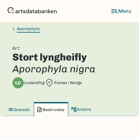
Hopp
til
hovedinnhold
Aporophyla
Art
Stort lyngheifly
Aporophyla nigra
LC
Livskraftig
Finnes i Norge
Artstre
Oversikt
Beskrivelse