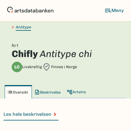
Hopp
til
hovedinnhold
Antitype
Art
Chifly
Antitype chi
LC
Livskraftig
Finnes i Norge
Artstre
Oversikt
Beskrivelse
Les hele beskrivelsen