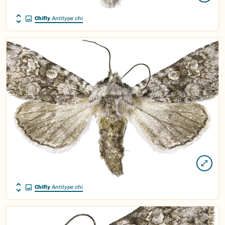
Chifly
Antitype chi
Chifly
Antitype chi