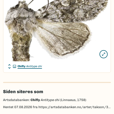
Chifly
Antitype chi
Siden siteres som
Artsdatabanken:
Chifly
Antitype chi
(Linnaeus, 1758)
Hentet
07.08.2026
fra https://artsdatabanken.no/arter/takson/30815