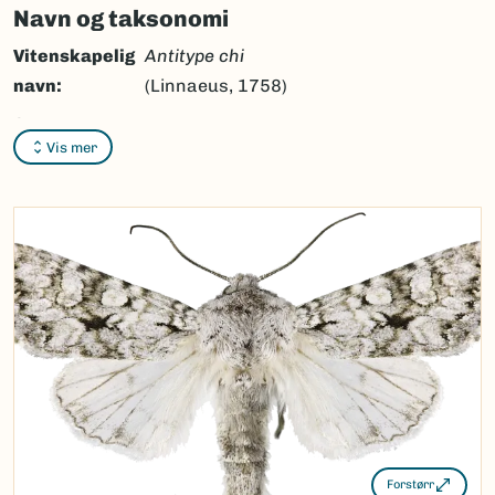
Navn og taksonomi
Vitenskapelig
Antitype chi
navn:
(Linnaeus, 1758)
Synonymer:
Ingen
Vis mer
Bokmål:
chifly
Nynorsk:
chifly
Nordsamisk/Davvisámegiella:
Ingen
Vitenskapelig navn ID:
47592
Takson ID:
30815
(Ekstern lenke)
Gå til Nortaxa for flere detaljer
Forstørr