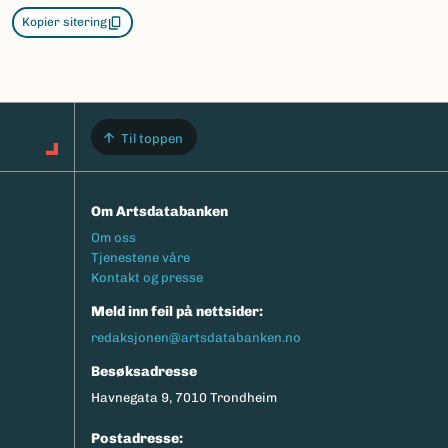
Kopier sitering
Til toppen
Om Artsdatabanken
Footermeny
Om oss
Tjenestene våre
Kontakt og presse
Meld inn feil på nettsider:
redaksjonen@artsdatabanken.no
Besøksadresse
Havnegata 9, 7010 Trondheim
Postadresse: