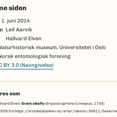
ne siden
1. juni 2014
e
Leif Aarvik
Hallvard Elven
Naturhistorisk museum, Universitetet i Oslo
Norsk entomologisk forening
C BY 3.0 (Navngivelse)
eres som
llvard Elven:
Grønt eikefly
Griposia aprilina
(Linnaeus, 1758)
2026
fra https://artsdatabanken.no/arter/takson/30811/beskriv