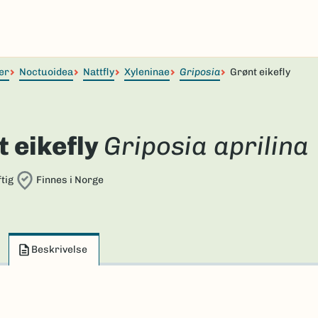
er
Noctuoidea
Nattfly
Xyleninae
Griposia
Grønt eikefly
 eikefly
Griposia aprilina
tig
Finnes i Norge
Beskrivelse