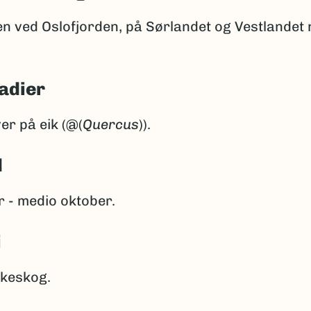
en ved Oslofjorden, på Sørlandet og Vestlandet n
adier
er på eik (@(
Quercus
)).
d
 - medio oktober.
i
ikeskog.