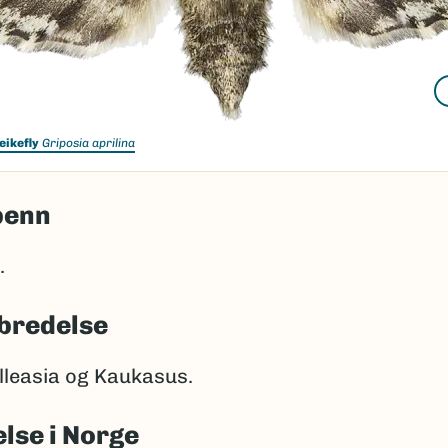
eikefly
Griposia aprilina
penn
.
bredelse
lleasia og Kaukasus.
lse i Norge