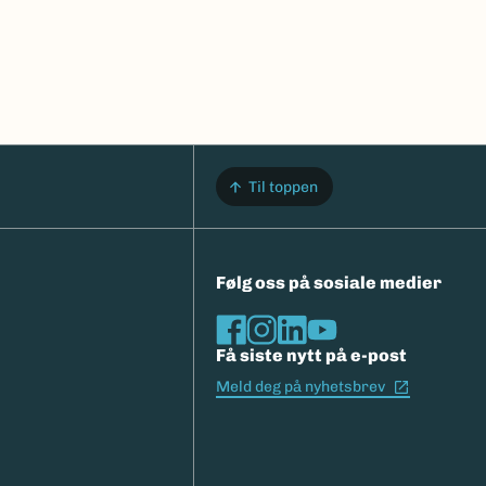
Til toppen
Følg oss på sosiale medier
Få siste nytt på e-post
(Ekstern l
Meld deg på nyhetsbrev