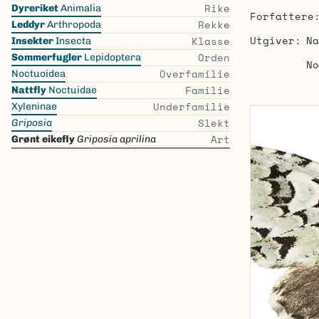
Skip
Rike
Dyreriket
Animalia
Forfattere
the
Rekke
Leddyr
Arthropoda
list
Utgiver
Na
Klasse
Insekter
Insecta
Orden
Sommerfugler
Lepidoptera
No
Overfamilie
Noctuoidea
Familie
Nattfly
Noctuidae
Underfamilie
Xyleninae
Slekt
Griposia
Art
Grønt eikefly
Griposia aprilina