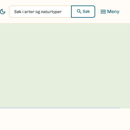
Søk
Søk
i
arter
og
naturtyper