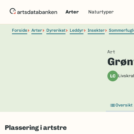
Hopp
til
Arter
Naturtyper
hovedinnhold
Forside
Arter
Dyreriket
Leddyr
Insekter
Sommerfugl
Art
Grønt
LC
Livskraf
Oversikt
Plassering i artstre