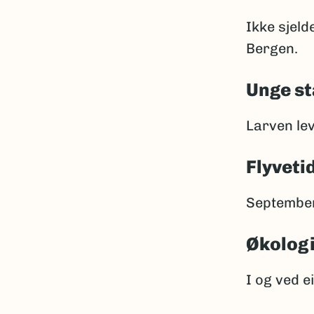
Ikke sjeld
Bergen.
Unge st
Larven lev
Flyveti
September
Økolog
I og ved e