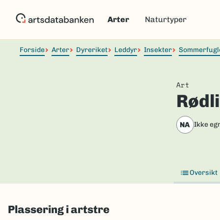
Hopp
til
Arter
Naturtyper
hovedinnhold
Forside
Arter
Dyreriket
Leddyr
Insekter
Sommerfugl
Art
Rødli
NA
Ikke eg
Oversikt
Plassering i artstre