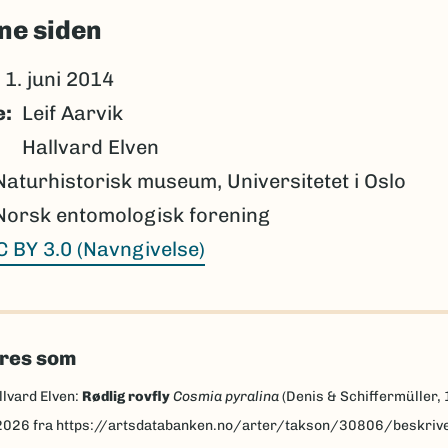
ne siden
1. juni 2014
e
Leif Aarvik
Hallvard Elven
Naturhistorisk museum, Universitetet i Oslo
Norsk entomologisk forening
C BY 3.0 (Navngivelse)
eres som
llvard Elven:
Rødlig rovfly
Cosmia pyralina
(Denis & Schiffermüller,
2026
fra https://artsdatabanken.no/arter/takson/30806/beskriv