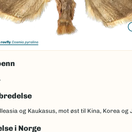
 rovfly
Cosmia pyralina
penn
.
bredelse
lleasia og Kaukasus, mot øst til Kina, Korea og
lse i Norge