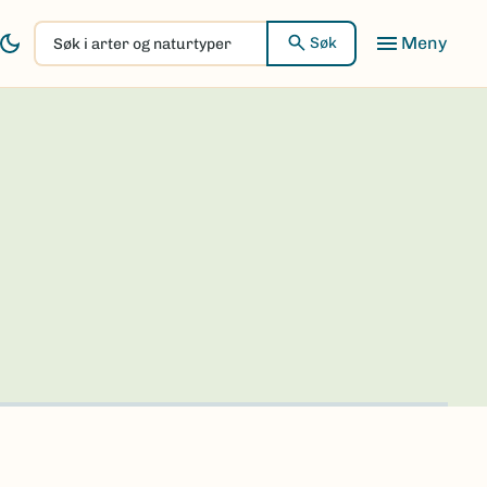
Søk
Søk
i
arter
og
naturtyper