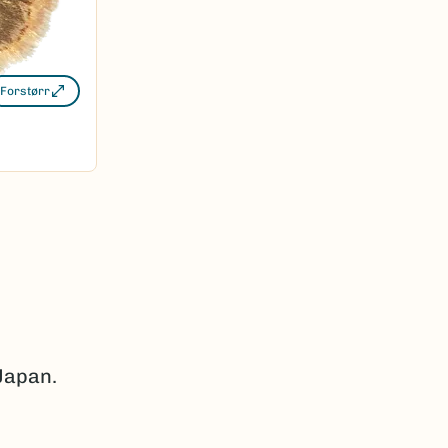
Forstørr
 Japan.