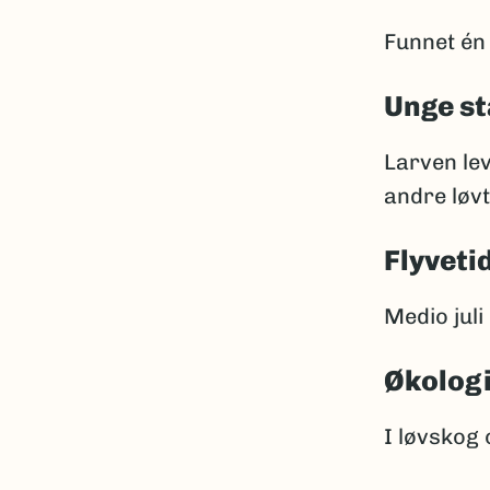
Funnet én 
Unge st
Larven lev
andre løv
Flyveti
Medio juli
Økolog
I løvskog 