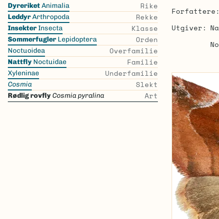
Skip
Rike
Dyreriket
Animalia
Forfattere
the
Rekke
Leddyr
Arthropoda
list
Utgiver
Na
Klasse
Insekter
Insecta
Orden
Sommerfugler
Lepidoptera
No
Overfamilie
Noctuoidea
Familie
Nattfly
Noctuidae
Underfamilie
Xyleninae
Slekt
Cosmia
Art
Rødlig rovfly
Cosmia pyralina