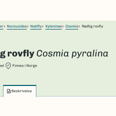
er
Noctuoidea
Nattfly
Xyleninae
Cosmia
Rødlig rovfly
g rovfly
Cosmia pyralina
net
Finnes i Norge
Beskrivelse