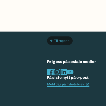
Til toppen
Følg oss på sosiale medier
Få siste nytt på e-post
(Ekstern l
Meld deg på nyhetsbrev