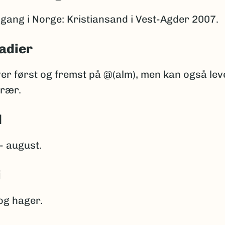
gang i Norge: Kristiansand i Vest-Agder 2007.
adier
er først og fremst på @(alm), men kan også lev
trær.
d
 - august.
i
og hager.