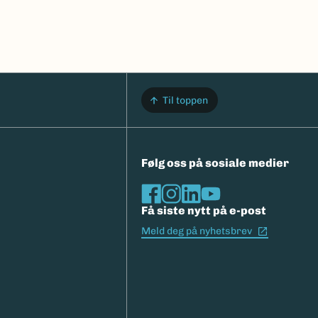
Til toppen
Følg oss på sosiale medier
Få siste nytt på e-post
(Ekstern l
Meld deg på nyhetsbrev