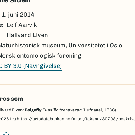
1. juni 2014
e
Leif Aarvik
Hallvard Elven
Naturhistorisk museum, Universitetet i Oslo
Norsk entomologisk forening
C BY 3.0 (Navngivelse)
eres som
llvard Elven:
Bølgefly
Eupsilia transversa
(Hufnagel, 1766)
2026
fra https://artsdatabanken.no/arter/takson/30798/beskriv