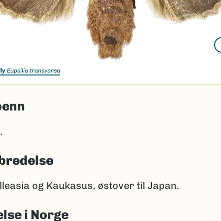
ly
Eupsilia transversa
penn
.
bredelse
lleasia og Kaukasus, østover til Japan.
lse i Norge