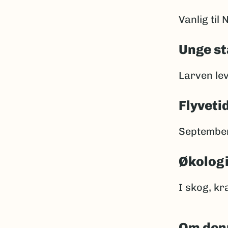
Vanlig til
Unge st
Larven lev
Flyveti
September
Økolog
I skog, kr
Om den