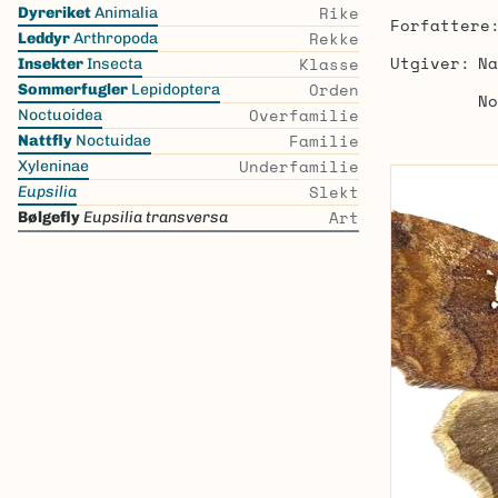
Skip
Rike
Dyreriket
Animalia
Forfattere
the
Rekke
Leddyr
Arthropoda
list
Utgiver
Na
Klasse
Insekter
Insecta
Orden
Sommerfugler
Lepidoptera
No
Overfamilie
Noctuoidea
Familie
Nattfly
Noctuidae
Underfamilie
Xyleninae
Slekt
Eupsilia
Art
Bølgefly
Eupsilia transversa