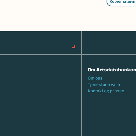
Kopier siterin
Om Artsdatabanke
Footermeny
Om oss
Tjenestene våre
Kontakt og presse