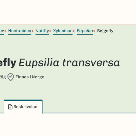
er
Noctuoidea
Nattfly
Xyleninae
Eupsilia
Bølgefly
efly
Eupsilia transversa
tig
Finnes i Norge
Beskrivelse