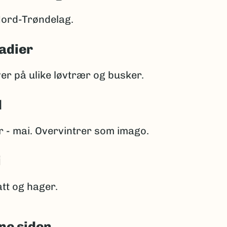
 Nord-Trøndelag.
adier
er på ulike løvtrær og busker.
d
 - mai. Overvintrer som imago.
i
att og hager.
ne siden