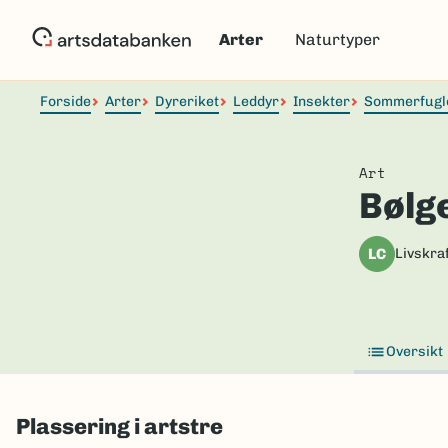
Hopp
til
Arter
Naturtyper
hovedinnhold
Forside
Arter
Dyreriket
Leddyr
Insekter
Sommerfugl
Art
Bølg
LC
Livskraf
Oversikt
Plassering i artstre