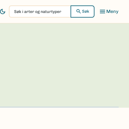
Søk
Søk
i
arter
og
naturtyper