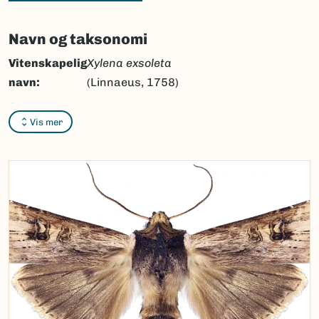
Navn og taksonomi
Vitenskapelig
Xylena exsoleta
navn:
(Linnaeus, 1758)
Synonymer:
Ingen
Vis mer
Bokmål:
ringkvistfly
Nynorsk:
ringkvistfly
Nordsamisk/Davvisámegiella:
Ingen
Vitenskapelig navn ID:
47573
Takson ID:
30796
(Ekstern lenke)
Gå til Nortaxa for flere detaljer