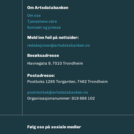
Om Artsdatabanken
Footermeny
Om oss
Tjenestene våre
Kontakt og presse
Meld inn feil på nettsider:
redaksjonen@artsdatabanken.no
Besøksadresse
Havnegata 9, 7010 Trondheim
Postadresse:
Postboks 1285 Torgarden, 7462 Trondheim
postmottak@artsdatabanken.no
Organisasjonsnummer: 919 666 102
Følg oss på sosiale medier