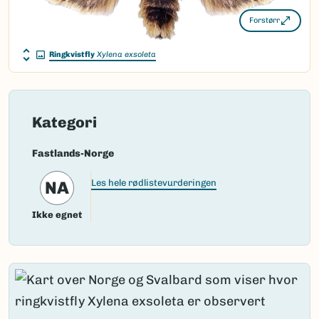
Forstørr
Ringkvistfly
Xylena exsoleta
Kategori
Fastlands-Norge
NA
Les hele rødlistevurderingen
Ikke egnet