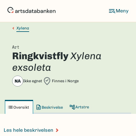
Hopp
til
hovedinnhold
Xylena
Art
Ringkvistfly
Xylena
exsoleta
NA
Ikke egnet
Finnes i Norge
Artstre
Oversikt
Beskrivelse
Les hele beskrivelsen