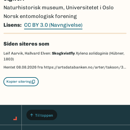
Naturhistorisk museum, Universitetet i Oslo
Norsk entomologisk forening
Lisens
CC BY 3.0 (Navngivelse)
Siden siteres som
Leif Aarvik, Hallvard Elven:
Skogkvistfly
Xylena solidaginis
(Hübner,
1803)
Hentet
08.08.2026
fra https://artsdatabanken.no/arter/takson/30793/beskrivelse
Kopier sitering
Til toppen