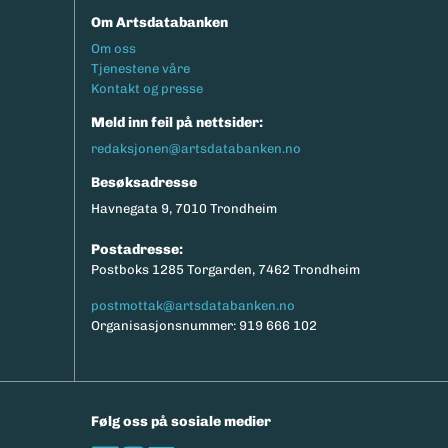
Om Artsdatabanken
Footermeny
Om oss
Tjenestene våre
Kontakt og presse
Meld inn feil på nettsider:
redaksjonen@artsdatabanken.no
Besøksadresse
Havnegata 9, 7010 Trondheim
Postadresse:
Postboks 1285 Torgarden, 7462 Trondheim
postmottak@artsdatabanken.no
Organisasjonsnummer: 919 666 102
Følg oss på sosiale medier