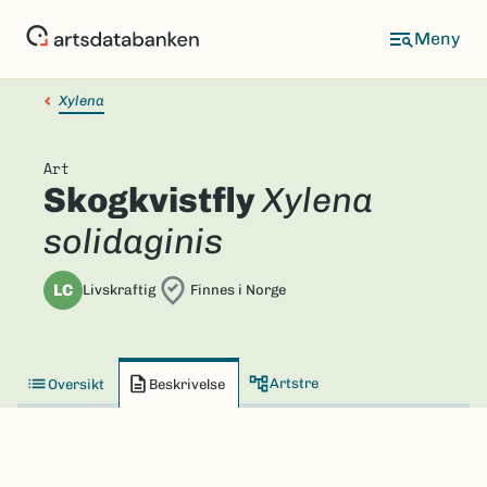
Hopp
til
hovedinnhold
Xylena
Art
Skogkvistfly
Xylena
solidaginis
LC
Livskraftig
Finnes i Norge
Artstre
Oversikt
Beskrivelse