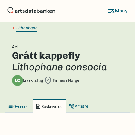
Hopp
til
hovedinnhold
Lithophane
Art
Grått kappefly
Lithophane consocia
LC
Livskraftig
Finnes i Norge
Artstre
Oversikt
Beskrivelse