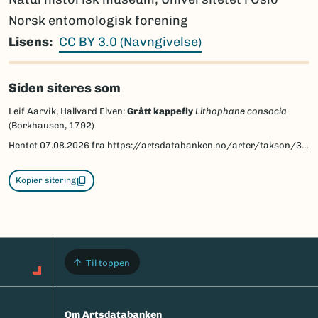
Norsk entomologisk forening
Lisens
CC BY 3.0 (Navngivelse)
Siden siteres som
Leif Aarvik, Hallvard Elven:
Grått kappefly
Lithophane consocia
(Borkhausen, 1792)
Hentet
07.08.2026
fra https://artsdatabanken.no/arter/takson/30791/beskrivelse
Kopier sitering
Til toppen
Om Artsdatabanken