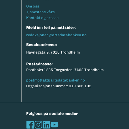
Footermeny
Om oss
Tjenestene våre
Kontakt og presse
Meld inn feil på nettsider:
redaksjonen@artsdatabanken.no
Besøksadresse
Havnegata 9, 7010 Trondheim
Postadresse:
Postboks 1285 Torgarden, 7462 Trondheim
postmottak@artsdatabanken.no
Organisasjonsnummer: 919 666 102
Følg oss på sosiale medier