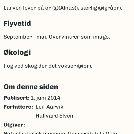
Larven lever på or (@(Alnus)), særlig @(gråor).
Flyvetid
September - mai. Overvintrer som imago.
Økologi
I og ved skog der det vokser @(or).
Om denne siden
Publisert:
1. juni 2014
Forfattere
Leif Aarvik
Hallvard Elven
Utgiver
Naturhistorisk museum, Universitetet i Oslo