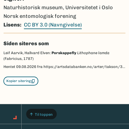
Naturhistorisk museum, Universitetet i Oslo
Norsk entomologisk forening
Lisens
CC BY 3.0 (Navngivelse)
Siden siteres som
Leif Aarvik, Hallvard Elven:
Porskappefly
Lithophane lamda
(Fabricius, 1787)
Hentet
09.08.2026
fra https://artsdatabanken.no/arter/takson/30790/beskrivelse
Kopier sitering
Til toppen