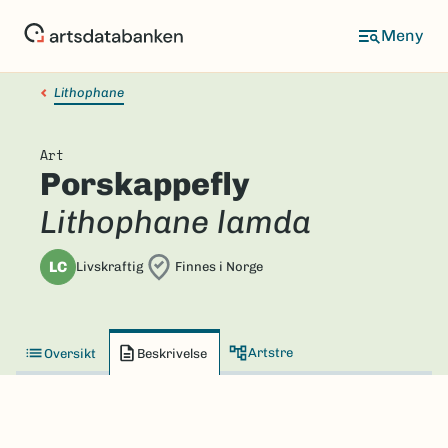
Hopp
til
hovedinnhold
Lithophane
Art
Porskappefly
Lithophane lamda
LC
Livskraftig
Finnes i Norge
Artstre
Oversikt
Beskrivelse