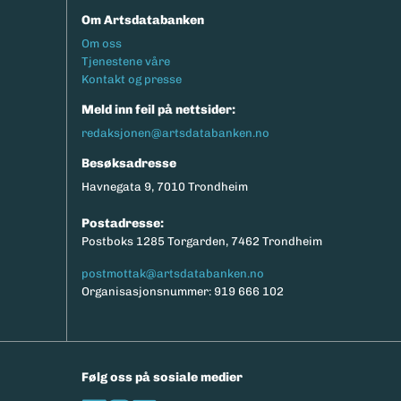
Om Artsdatabanken
Footermeny
Om oss
Tjenestene våre
Kontakt og presse
Meld inn feil på nettsider:
redaksjonen@artsdatabanken.no
Besøksadresse
Havnegata 9, 7010 Trondheim
Postadresse:
Postboks 1285 Torgarden, 7462 Trondheim
postmottak@artsdatabanken.no
Organisasjonsnummer: 919 666 102
Følg oss på sosiale medier