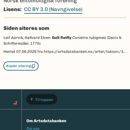
Norsk entomologisk forening
Lisens
CC BY 3.0 (Navngivelse)
Siden siteres som
Leif Aarvik, Hallvard Elven:
Gult flatfly
Conistra rubiginea
(Denis &
Schiffermüller, 1775)
Hentet
07.08.2026
fra https://artsdatabanken.no/arter/takson/30783/beskrivelse
Kopier sitering
Til toppen
Om Artsdatabanken
Footermeny
Om oss