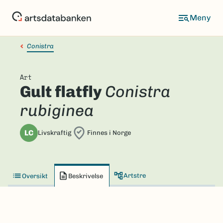
Hopp
til
hovedinnhold
Conistra
Art
Gult flatfly
Conistra
rubiginea
LC
Livskraftig
Finnes i Norge
Artstre
Oversikt
Beskrivelse