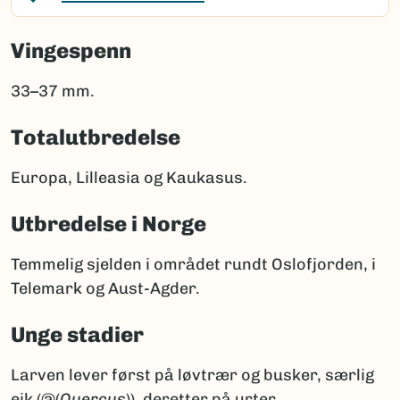
Vingespenn
33–37 mm.
Totalutbredelse
Europa, Lilleasia og Kaukasus.
Utbredelse i Norge
Temmelig sjelden i området rundt Oslofjorden, i
Telemark og Aust-Agder.
Unge stadier
Larven lever først på løvtrær og busker, særlig
eik (@(
Quercus
)), deretter på urter.