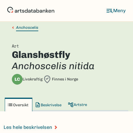
Hopp
til
hovedinnhold
Anchoscelis
Art
Glanshøstfly
Anchoscelis nitida
LC
Livskraftig
Finnes i Norge
Artstre
Oversikt
Beskrivelse
Les hele beskrivelsen