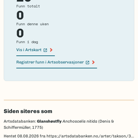
Funn totalt
0
Funn denne uken
0
Funn i dag
Vis i Artskart
(Ekstern lenke)
Registrer funn i Artsobservasjoner
(Ekstern lenke)
Failed
to
load
map.
Siden siteres som
Artsdatabanken:
Glanshøstfly
Anchoscelis nitida
(Denis &
Schiffermüller, 1775)
Hentet
08.08.2026
fra https://artsdatabanken.no/arter/takson/30772