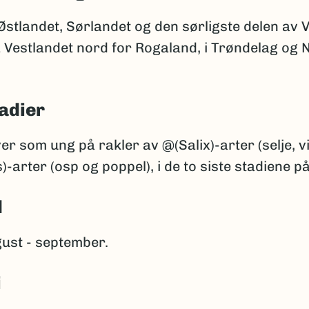
Østlandet, Sørlandet og den sørligste delen av V
 Vestlandet nord for Rogaland, i Trøndelag og 
adier
er som ung på rakler av @(Salix)-arter (selje, vie
-arter (osp og poppel), i de to siste stadiene på
d
ust - september.
i