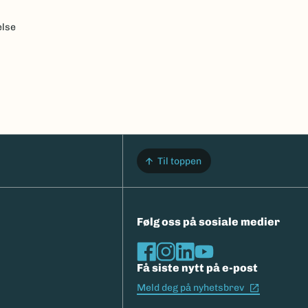
else
Til toppen
Følg oss på sosiale medier
Få siste nytt på e-post
(Ekstern l
Meld deg på nyhetsbrev