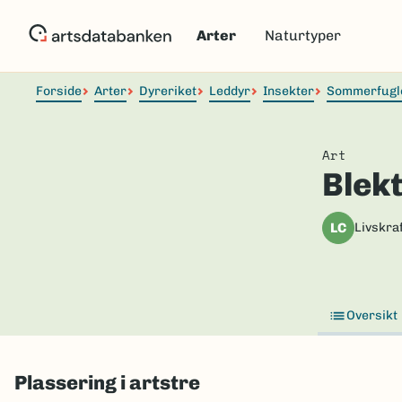
Hopp
til
Arter
Naturtyper
hovedinnhold
Forside
Arter
Dyreriket
Leddyr
Insekter
Sommerfugl
Art
Blekt
LC
Livskraf
Oversikt
Plassering i artstre