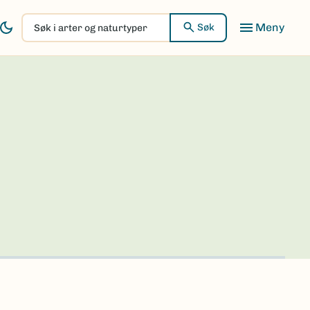
Søk
Søk
i
arter
og
naturtyper