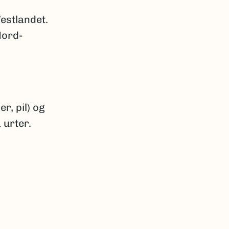
estlandet.
Nord-
r, pil) og
 urter.