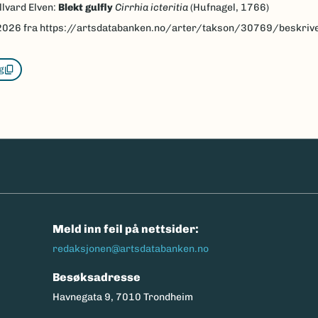
llvard Elven:
Blekt gulfly
Cirrhia icteritia
(Hufnagel, 1766)
2026
fra https://artsdatabanken.no/arter/takson/30769/beskriv
g
n
Meld inn feil på nettsider:
redaksjonen@artsdatabanken.no
Besøksadresse
Havnegata 9, 7010 Trondheim