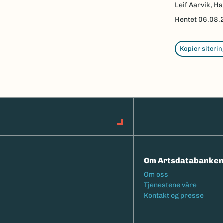
Leif Aarvik, Ha
Hentet
06.08.
Kopier siterin
Om Artsdatabanke
Footermeny
Om oss
Tjenestene våre
Kontakt og presse