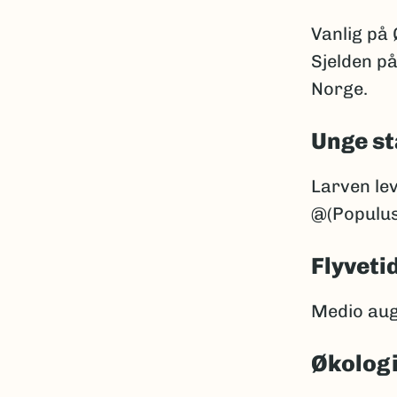
Vanlig på 
Sjelden på
Norge.
Unge st
Larven lev
@(Populus)
Flyveti
Medio aug
Økolog