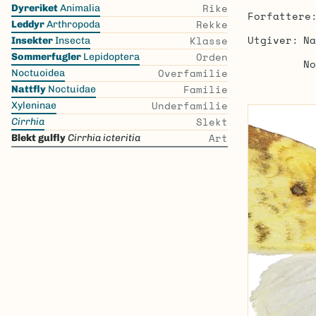
Skip
Rike
Dyreriket
Animalia
Forfattere
the
Rekke
Leddyr
Arthropoda
list
Utgiver
Na
Klasse
Insekter
Insecta
Orden
Sommerfugler
Lepidoptera
No
Overfamilie
Noctuoidea
Familie
Nattfly
Noctuidae
Underfamilie
Xyleninae
Slekt
Cirrhia
Art
Blekt gulfly
Cirrhia icteritia