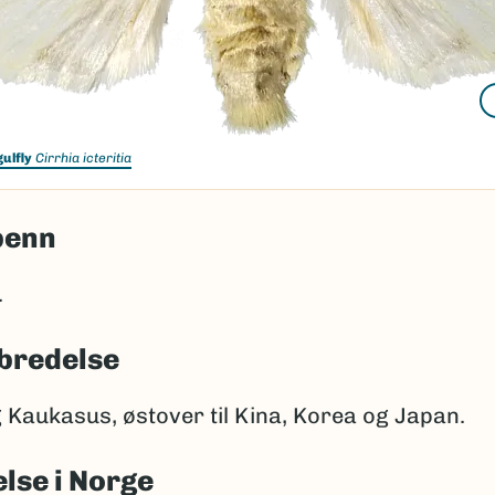
gulfly
Cirrhia icteritia
penn
.
bredelse
 Kaukasus, østover til Kina, Korea og Japan.
lse i Norge