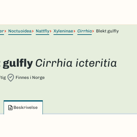
er
Noctuoidea
Nattfly
Xyleninae
Cirrhia
Blekt gulfly
 gulfly
Cirrhia icteritia
tig
Finnes i Norge
Beskrivelse