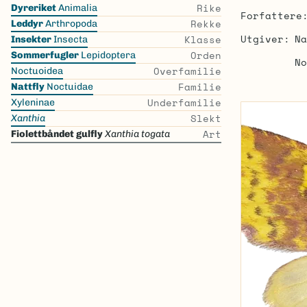
Skip
Rike
Dyreriket
Animalia
Forfattere
the
Rekke
Leddyr
Arthropoda
list
Utgiver
Na
Klasse
Insekter
Insecta
Orden
Sommerfugler
Lepidoptera
No
Overfamilie
Noctuoidea
Familie
Nattfly
Noctuidae
Underfamilie
Xyleninae
Slekt
Xanthia
Art
Fiolettbåndet gulfly
Xanthia togata