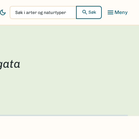
Søk
Søk
i
arter
og
naturtyper
gata