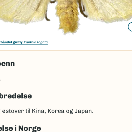
tbåndet gulfly
Xanthia togata
penn
.
bredelse
østover til Kina, Korea og Japan.
lse i Norge