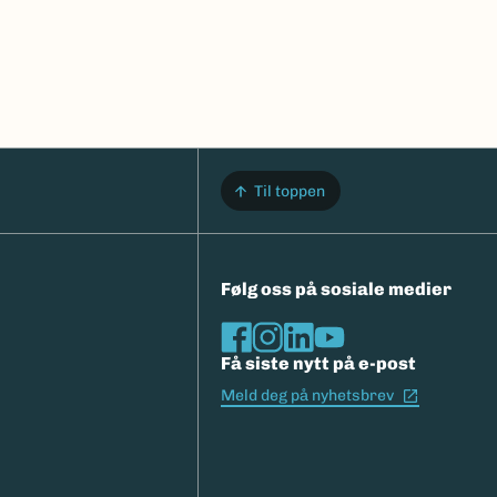
Til toppen
Følg oss på sosiale medier
Få siste nytt på e-post
(Ekstern l
Meld deg på nyhetsbrev