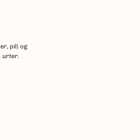
r, pil) og
 urter.