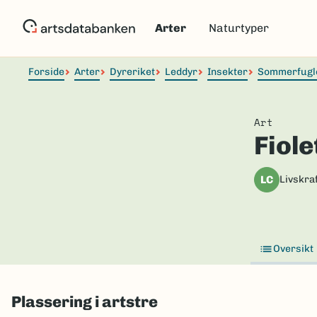
Hopp
til
Arter
Naturtyper
hovedinnhold
Forside
Arter
Dyreriket
Leddyr
Insekter
Sommerfugl
Art
Fiole
LC
Livskraf
Oversikt
Plassering i artstre