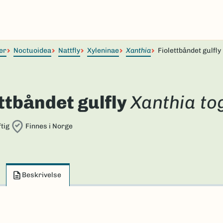
er
Noctuoidea
Nattfly
Xyleninae
Xanthia
Fiolettbåndet gulfly
ttbåndet gulfly
Xanthia to
tig
Finnes i Norge
Beskrivelse