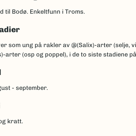
d til Bodø. Enkeltfunn i Troms.
adier
er som ung på rakler av @(Salix)-arter (selje, vie
-arter (osp og poppel), i de to siste stadiene på
d
gust - september.
i
og kratt.