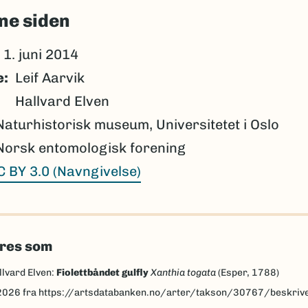
ne siden
1. juni 2014
e
Leif Aarvik
Hallvard Elven
Naturhistorisk museum, Universitetet i Oslo
Norsk entomologisk forening
C BY 3.0 (Navngivelse)
eres som
llvard Elven:
Fiolettbåndet gulfly
Xanthia togata
(Esper, 1788)
2026
fra https://artsdatabanken.no/arter/takson/30767/beskriv