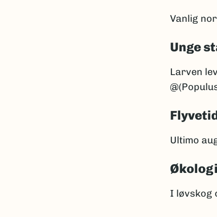
Vanlig nor
Unge st
Larven lev
@(Populus)
Flyveti
Ultimo au
Økolog
I løvskog 