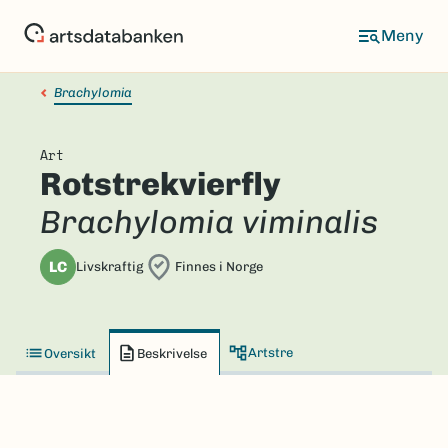
Hopp
til
hovedinnhold
Brachylomia
Art
Rotstrekvierfly
Brachylomia viminalis
LC
Livskraftig
Finnes i Norge
Artstre
Oversikt
Beskrivelse