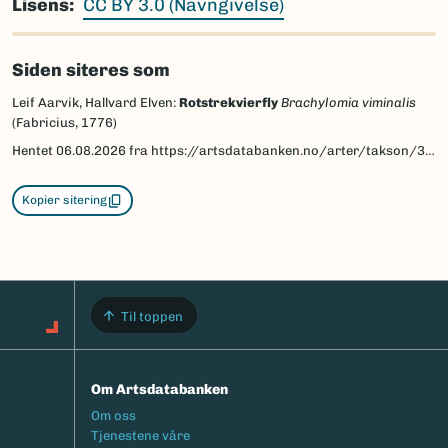
Lisens
CC BY 3.0 (Navngivelse)
Siden siteres som
Leif Aarvik, Hallvard Elven:
Rotstrekvierfly
Brachylomia viminalis
(Fabricius, 1776)
Hentet
06.08.2026
fra https://artsdatabanken.no/arter/takson/30758/beskrivelse
Kopier sitering
Til toppen
Om Artsdatabanken
Footermeny
Om oss
Tjenestene våre