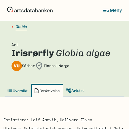
Hopp
til
hovedinnhold
Globia
Art
Irisrørfly
Globia algae
VU
Sårbar
Finnes i Norge
Artstre
Oversikt
Beskrivelse
Forfattere
Leif Aarvik
Hallvard Elven
Utgiver
Naturhistorisk museum, Universitetet i Oslo