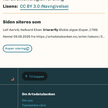
Lisens
CC BY 3.0 (Navngivelse)
Siden siteres som
Leif Aarvik, Hallvard Elven:
Irisrørfly
Globia algae
(Esper, 1789)
Hentet
09.08.2026
fra https://artsdatabanken.no/arter/takson/30724/beskrivelse
Kopier sitering
Til toppen
Om Artsdatabanken
Footermeny
Om oss
Tjenestene våre