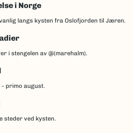
lse i Norge
anlig langs kysten fra Oslofjorden til Jæren.
adier
ver i stengelen av @(marehalm).
d
 - primo august.
i
e steder ved kysten.