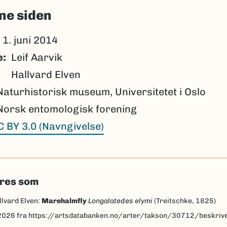
ne siden
1. juni 2014
e
Leif Aarvik
Hallvard Elven
Naturhistorisk museum, Universitetet i Oslo
Norsk entomologisk forening
C BY 3.0 (Navngivelse)
eres som
llvard Elven:
Marehalmfly
Longalatedes elymi
(Treitschke, 1825)
2026
fra https://artsdatabanken.no/arter/takson/30712/beskriv