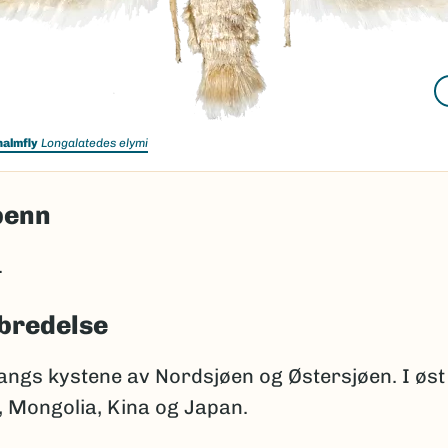
almfly
Longalatedes elymi
penn
.
bredelse
angs kystene av Nordsjøen og Østersjøen. I øst 
r, Mongolia, Kina og Japan.