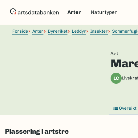
Hopp
til
Arter
Naturtyper
hovedinnhold
Forside
Arter
Dyreriket
Leddyr
Insekter
Sommerfugl
Art
Mare
LC
Livskraf
Oversikt
Plassering i artstre