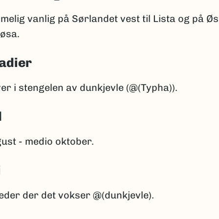
melig vanlig på Sørlandet vest til Lista og på Ø
jøsa.
adier
er i stengelen av dunkjevle (@(Typha)).
d
ust - medio oktober.
i
eder der det vokser @(dunkjevle).