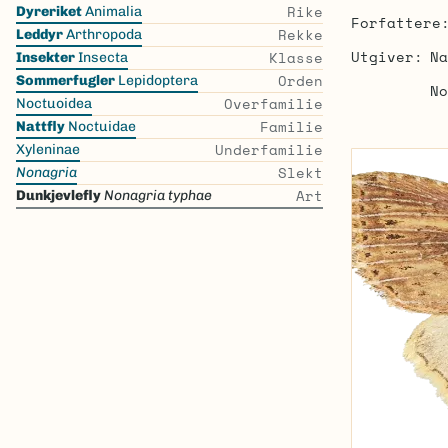
Skip
Rike
Dyreriket
Animalia
Forfattere
the
Rekke
Leddyr
Arthropoda
list
Utgiver
Na
Klasse
Insekter
Insecta
Orden
Sommerfugler
Lepidoptera
No
Overfamilie
Noctuoidea
Familie
Nattfly
Noctuidae
Underfamilie
Xyleninae
Slekt
Nonagria
Art
Dunkjevlefly
Nonagria typhae