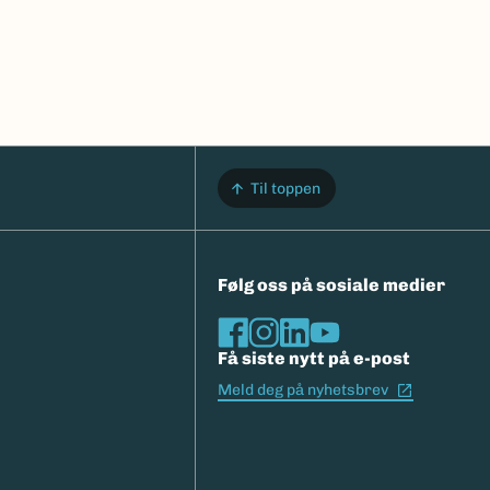
Til toppen
Følg oss på sosiale medier
Få siste nytt på e-post
(Ekstern l
Meld deg på nyhetsbrev