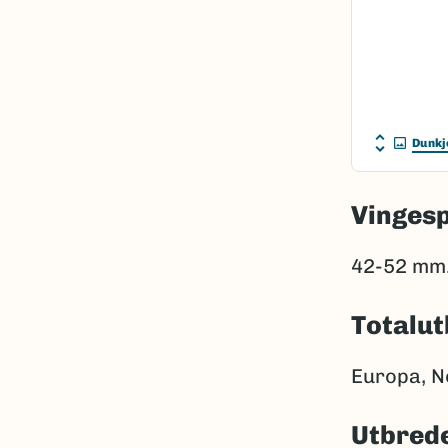
Dunkj
Vinges
42-52 mm
Totalut
Europa, No
Utbrede