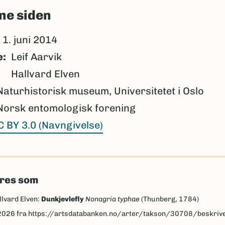
ne siden
1. juni 2014
e
Leif Aarvik
Hallvard Elven
Naturhistorisk museum, Universitetet i Oslo
Norsk entomologisk forening
C BY 3.0 (Navngivelse)
eres som
llvard Elven:
Dunkjevlefly
Nonagria typhae
(Thunberg, 1784)
2026
fra https://artsdatabanken.no/arter/takson/30708/beskriv