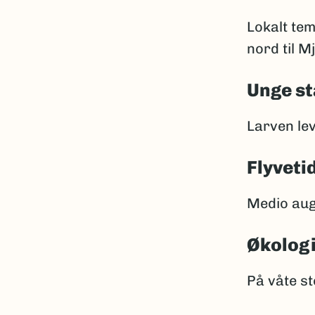
Lokalt tem
nord til M
Unge st
Larven lev
Flyveti
Medio aug
Økolog
På våte st