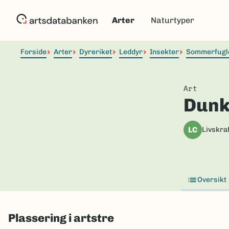
Hopp
til
Arter
Naturtyper
hovedinnhold
Forside
Arter
Dyreriket
Leddyr
Insekter
Sommerfugl
Art
Dunk
LC
Livskraf
Oversikt
Plassering i artstre