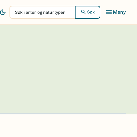
Søk
Søk
i
arter
og
naturtyper