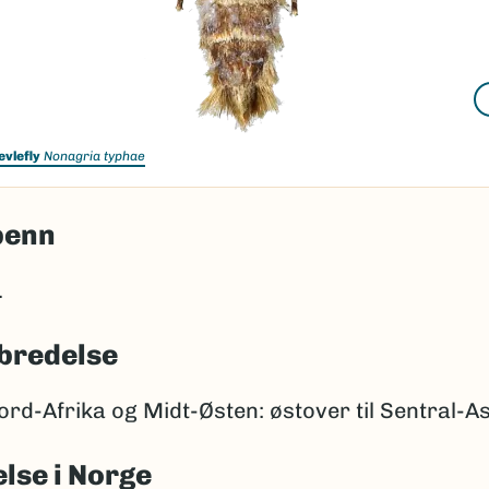
evlefly
Nonagria typhae
penn
.
bredelse
rd-Afrika og Midt-Østen: østover til Sentral-As
lse i Norge