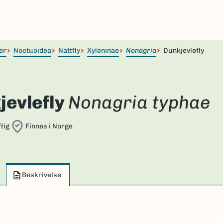
er
Noctuoidea
Nattfly
Xyleninae
Nonagria
Dunkjevlefly
jevlefly
Nonagria typhae
tig
Finnes i Norge
Beskrivelse