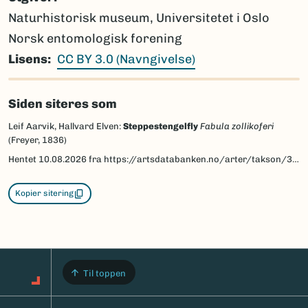
Naturhistorisk museum, Universitetet i Oslo
Norsk entomologisk forening
Lisens
CC BY 3.0 (Navngivelse)
Siden siteres som
Leif Aarvik, Hallvard Elven:
Steppestengelfly
Fabula zollikoferi
(Freyer, 1836)
Hentet
10.08.2026
fra https://artsdatabanken.no/arter/takson/30704/beskrivelse
Kopier sitering
Til toppen