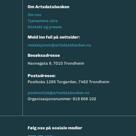
Om Artsdatabanken
Footermeny
Om oss
Tjenestene våre
Kontakt og presse
Meld inn feil på nettsider:
redaksjonen@artsdatabanken.no
Besøksadresse
Havnegata 9, 7010 Trondheim
Postadresse:
Postboks 1285 Torgarden, 7462 Trondheim
postmottak@artsdatabanken.no
Organisasjonsnummer: 919 666 102
Følg oss på sosiale medier