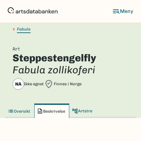
Hopp
til
hovedinnhold
Fabula
Art
Steppestengelfly
Fabula zollikoferi
NA
Ikke egnet
Finnes i Norge
Artstre
Oversikt
Beskrivelse