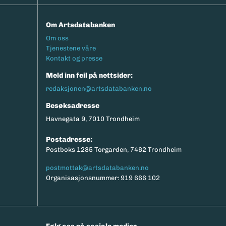
Om Artsdatabanken
Footermeny
Om oss
Tjenestene våre
Kontakt og presse
Meld inn feil på nettsider:
redaksjonen@artsdatabanken.no
Besøksadresse
Havnegata 9, 7010 Trondheim
Postadresse:
Postboks 1285 Torgarden, 7462 Trondheim
postmottak@artsdatabanken.no
Organisasjonsnummer: 919 666 102