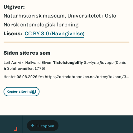
Utgiver
Naturhistorisk museum, Universitetet i Oslo
Norsk entomologisk forening
Lisens
CC BY 3.0 (Navngivelse)
Siden siteres som
Leif Aarvik, Hallvard Elven:
Tistelstengelfly
Gortyna flavago
(Denis
& Schiffermüller, 1775)
Hentet
08.08.2026
fra https://artsdatabanken.no/arter/takson/30692/beskrivelse
Kopier sitering
Til toppen