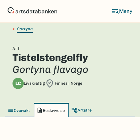
Hopp
til
hovedinnhold
Gortyna
Art
Tistelstengelfly
Gortyna flavago
LC
Livskraftig
Finnes i Norge
Artstre
Oversikt
Beskrivelse