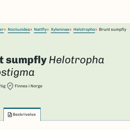
er
Noctuoidea
Nattfly
Xyleninae
Helotropha
Brunt sumpfly
t sumpfly
Helotropha
ostigma
tig
Finnes i Norge
Beskrivelse