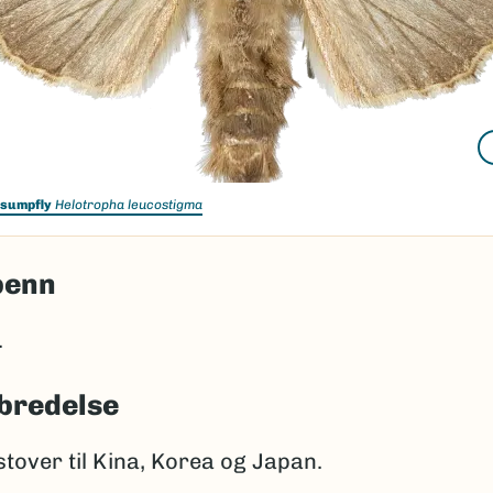
 sumpfly
Helotropha leucostigma
penn
.
bredelse
tover til Kina, Korea og Japan.