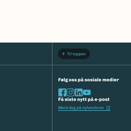
Til toppen
Følg oss på sosiale medier
Få siste nytt på e-post
(Ekstern l
Meld deg på nyhetsbrev