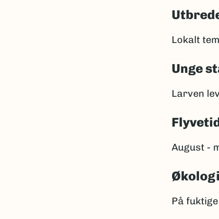
Utbrede
Lokalt tem
Unge st
Larven lev
Flyveti
August - 
Økolog
På fuktig