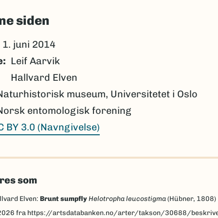
ne siden
1. juni 2014
e
Leif Aarvik
Hallvard Elven
Naturhistorisk museum, Universitetet i Oslo
Norsk entomologisk forening
C BY 3.0 (Navngivelse)
eres som
llvard Elven:
Brunt sumpfly
Helotropha leucostigma
(Hübner, 1808)
2026
fra https://artsdatabanken.no/arter/takson/30688/beskriv