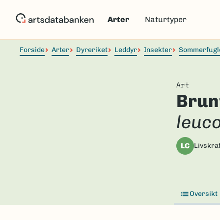
Hopp
til
Arter
Naturtyper
hovedinnhold
Forside
Arter
Dyreriket
Leddyr
Insekter
Sommerfugl
Art
Brun
leuc
LC
Livskraf
Oversikt