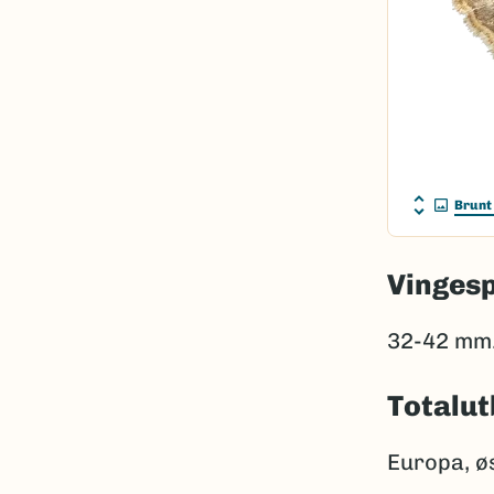
Brunt
Vinges
32-42 mm
Totalut
Europa, øs