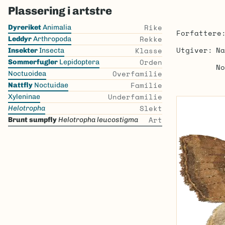
Plassering i artstre
Skip
Rike
Dyreriket
Animalia
Forfattere
the
Rekke
Leddyr
Arthropoda
list
Utgiver
Na
Klasse
Insekter
Insecta
Orden
Sommerfugler
Lepidoptera
No
Overfamilie
Noctuoidea
Familie
Nattfly
Noctuidae
Underfamilie
Xyleninae
Slekt
Helotropha
Art
Brunt sumpfly
Helotropha leucostigma