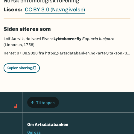
Norsk entomologisk forening
Lisens
CC BY 3.0 (Navngivelse)
Siden siteres som
Leif Aarvik, Hallvard Elven:
Lyktebærerfly
Euplexia lucipara
(Linnaeus, 1758)
Hentet
07.08.2026
fra https://artsdatabanken.no/arter/takson/30678/beskrivelse
Kopier sitering
Til toppen
Om Artsdatabanken
Footermeny
Om oss