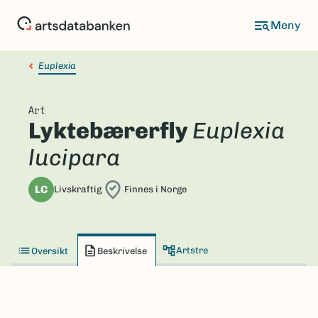
Hopp
til
hovedinnhold
Euplexia
Art
Lyktebærerfly
Euplexia
lucipara
LC
Livskraftig
Finnes i Norge
Artstre
Oversikt
Beskrivelse