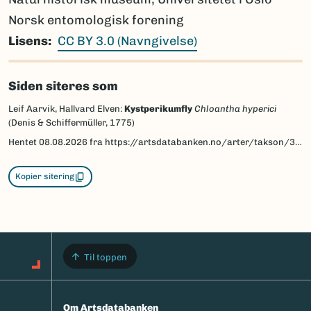
Norsk entomologisk forening
Lisens
CC BY 3.0 (Navngivelse)
Siden siteres som
Leif Aarvik, Hallvard Elven:
Kystperikumfly
Chloantha hyperici
(Denis & Schiffermüller, 1775)
Hentet
08.08.2026
fra https://artsdatabanken.no/arter/takson/30674/beskrivelse
Kopier sitering
Til toppen
Om Artsdatabanken