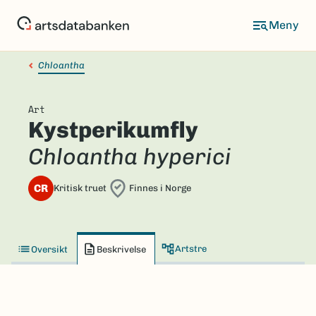
Hopp
til
hovedinnhold
Chloantha
Art
Kystperikumfly
Chloantha hyperici
CR
Kritisk truet
Finnes i Norge
Artstre
Oversikt
Beskrivelse