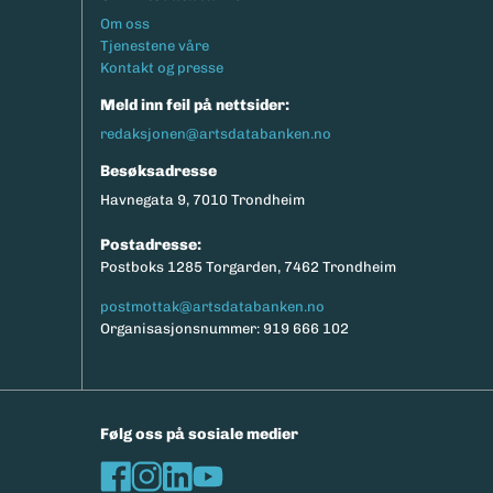
Footermeny
Om oss
Tjenestene våre
Kontakt og presse
Meld inn feil på nettsider:
redaksjonen@artsdatabanken.no
Besøksadresse
Havnegata 9, 7010 Trondheim
Postadresse:
Postboks 1285 Torgarden, 7462 Trondheim
postmottak@artsdatabanken.no
Organisasjonsnummer: 919 666 102
Følg oss på sosiale medier