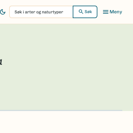
Søk
Søk
i
arter
og
naturtyper
a