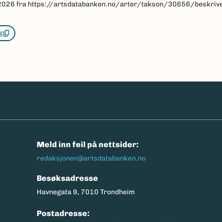
2026
fra https://artsdatabanken.no/arter/takson/30656/beskriv
g
n
Meld inn feil på nettsider:
redaksjonen@artsdatabanken.no
Besøksadresse
Havnegata 9, 7010 Trondheim
Postadresse: