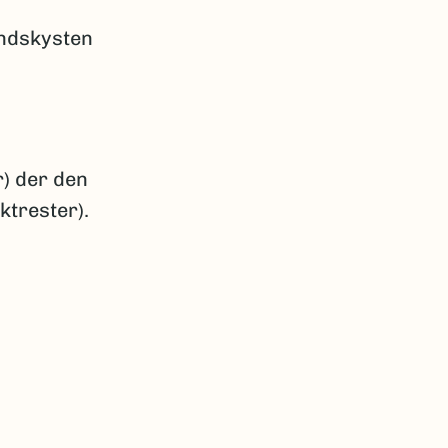
andskysten
r) der den
ktrester).