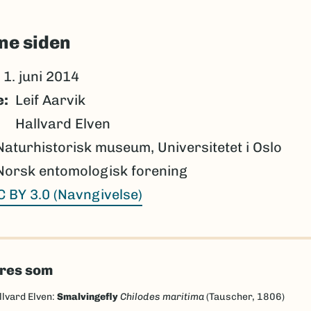
ne siden
1. juni 2014
e
Leif Aarvik
Hallvard Elven
Naturhistorisk museum, Universitetet i Oslo
Norsk entomologisk forening
C BY 3.0 (Navngivelse)
eres som
llvard Elven:
Smalvingefly
Chilodes maritima
(Tauscher, 1806)