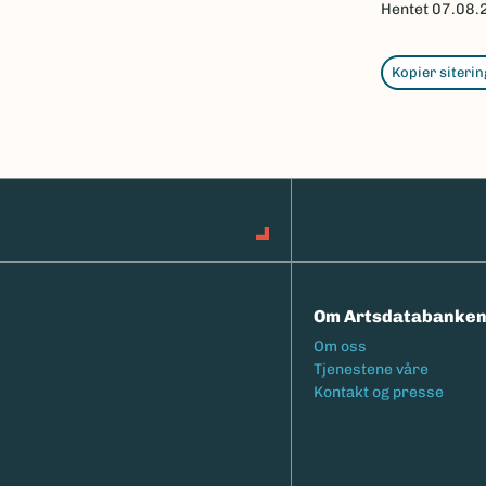
Hentet
07.08.
Kopier siterin
Om Artsdatabanke
Footermeny
Om oss
Tjenestene våre
Kontakt og presse