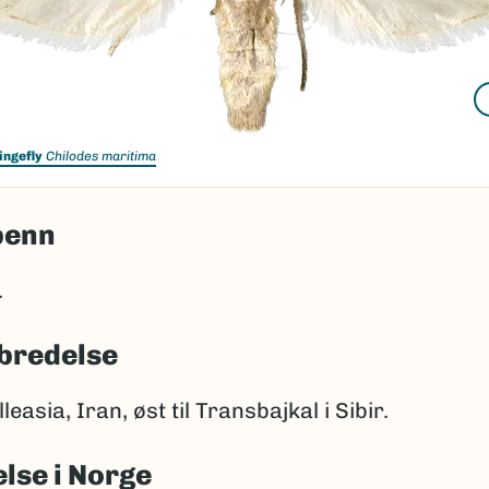
ingefly
Chilodes maritima
penn
.
bredelse
leasia, Iran, øst til Transbajkal i Sibir.
lse i Norge