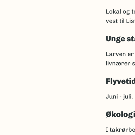
Lokal og 
vest til Lis
Unge st
Larven er 
livnærer s
Flyveti
Juni - juli.
Økolog
I takrørbe