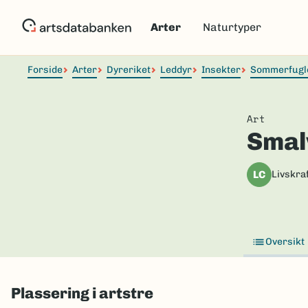
Hopp
til
Arter
Naturtyper
hovedinnhold
Forside
Arter
Dyreriket
Leddyr
Insekter
Sommerfugl
Art
Smal
LC
Livskraf
Oversikt
Plassering i artstre