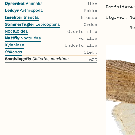
Skip
Rike
Dyreriket
Animalia
Forfattere
the
Rekke
Leddyr
Arthropoda
list
Utgiver
Na
Klasse
Insekter
Insecta
Orden
Sommerfugler
Lepidoptera
No
Overfamilie
Noctuoidea
Familie
Nattfly
Noctuidae
Underfamilie
Xyleninae
Slekt
Chilodes
Art
Smalvingefly
Chilodes maritima