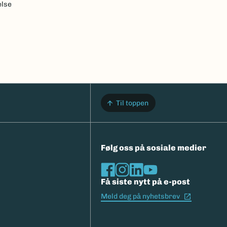
else
Til toppen
Følg oss på sosiale medier
Få siste nytt på e-post
(Ekstern l
Meld deg på nyhetsbrev