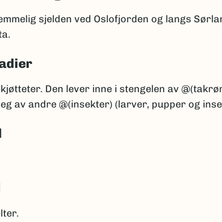
temmelig sjelden ved Oslofjorden og langs Sørl
ta.
adier
kjøtteter. Den lever inne i stengelen av @(takrø
eg av andre @(insekter) (larver, pupper og inse
d
i
lter.