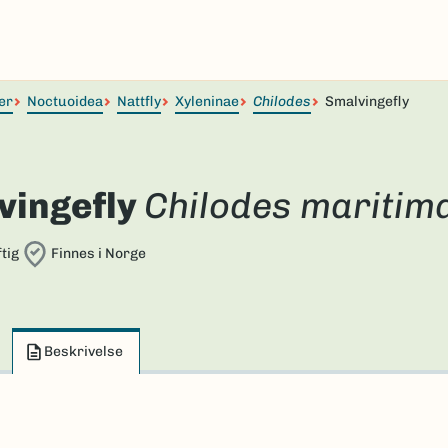
er
Noctuoidea
Nattfly
Xyleninae
Chilodes
Smalvingefly
vingefly
Chilodes maritim
tig
Finnes i Norge
Beskrivelse