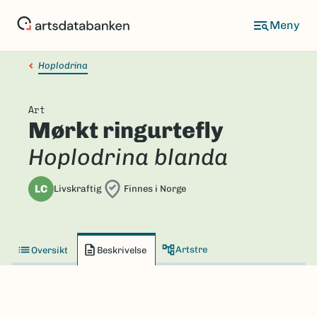
Hopp
til
hovedinnhold
Hoplodrina
Art
Mørkt ringurtefly
Hoplodrina blanda
LC
Livskraftig
Finnes i Norge
Artstre
Oversikt
Beskrivelse