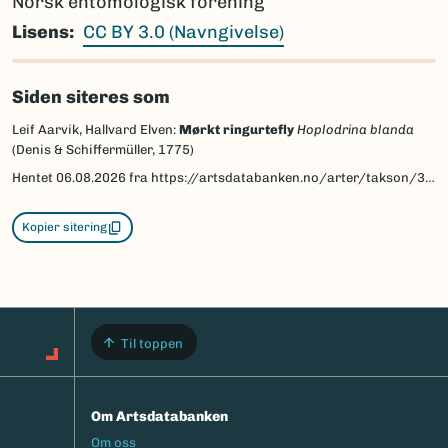
Norsk entomologisk forening
Lisens
CC BY 3.0 (Navngivelse)
Siden siteres som
Leif Aarvik, Hallvard Elven:
Mørkt ringurtefly
Hoplodrina blanda
(Denis & Schiffermüller, 1775)
Hentet
06.08.2026
fra https://artsdatabanken.no/arter/takson/30654/beskrivelse
Kopier sitering
Til toppen
Om Artsdatabanken
Footermeny
Om oss