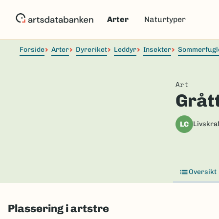
Hopp
til
Arter
Naturtyper
hovedinnhold
Forside
Arter
Dyreriket
Leddyr
Insekter
Sommerfugl
Art
Grått
LC
Livskraf
Oversikt
Plassering i artstre