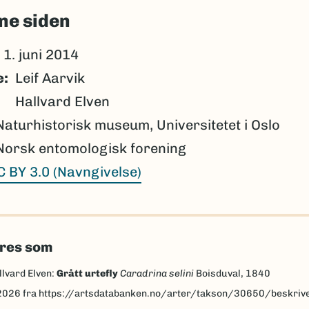
ne siden
1. juni 2014
e
Leif Aarvik
Hallvard Elven
Naturhistorisk museum, Universitetet i Oslo
Norsk entomologisk forening
C BY 3.0 (Navngivelse)
eres som
llvard Elven:
Grått urtefly
Caradrina selini
Boisduval, 1840
2026
fra https://artsdatabanken.no/arter/takson/30650/beskriv