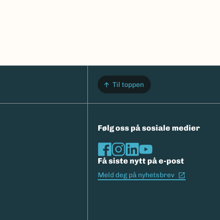
Til toppen
Følg oss på sosiale medier
Få siste nytt på e-post
(Ekstern l
Meld deg på nyhetsbrev