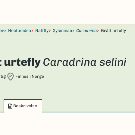
er
Noctuoidea
Nattfly
Xyleninae
Caradrina
Grått urtefly
 urtefly
Caradrina selini
tig
Finnes i Norge
Beskrivelse