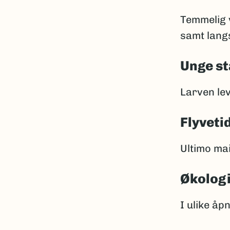
Temmelig v
samt langs
Unge st
Larven lev
Flyveti
Ultimo mai 
Økolog
I ulike åp