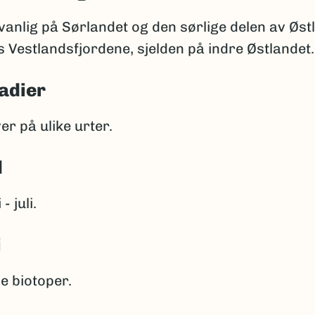
anlig på Sørlandet og den sørlige delen av Øst
 Vestlandsfjordene, sjelden på indre Østlandet.
adier
er på ulike urter.
d
- juli.
i
ne biotoper.