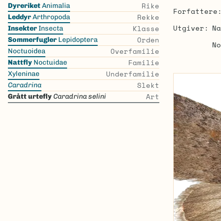
Skip
Rike
Dyreriket
Animalia
Forfattere
the
Rekke
Leddyr
Arthropoda
list
Utgiver
Na
Klasse
Insekter
Insecta
Orden
Sommerfugler
Lepidoptera
No
Overfamilie
Noctuoidea
Familie
Nattfly
Noctuidae
Underfamilie
Xyleninae
Slekt
Caradrina
Art
Grått urtefly
Caradrina selini