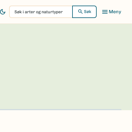
Søk
Søk
i
arter
og
naturtyper