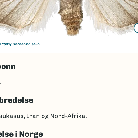
urtefly
Caradrina selini
penn
.
bredelse
aukasus, Iran og Nord-Afrika.
lse i Norge