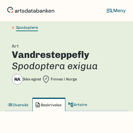
Hopp
til
hovedinnhold
Spodoptera
Art
Vandresteppefly
Spodoptera exigua
NA
Ikke egnet
Finnes i Norge
Artstre
Oversikt
Beskrivelse