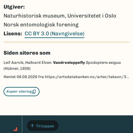
Utgiver
Naturhistorisk museum, Universitetet i Oslo
Norsk entomologisk forening
Lisens
CC BY 3.0 (Navngivelse)
Siden siteres som
Leif Aarvik, Hallvard Elven:
Vandresteppefly
Spodoptera exigua
(Hübner, 1808)
Hentet
08.08.2026
fra https://artsdatabanken.no/arter/takson/30646/beskrivelse
Kopier sitering
Til toppen