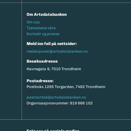
Om Artsdatabanken
Footermeny
Om oss
Tjenestene våre
Kontakt og presse
Meld inn feil på nettsider:
redaksjonen@artsdatabanken.no
Besøksadresse
Havnegata 9, 7010 Trondheim
Postadresse:
Postboks 1285 Torgarden, 7462 Trondheim
postmottak@artsdatabanken.no
Organisasjonsnummer: 919 666 102