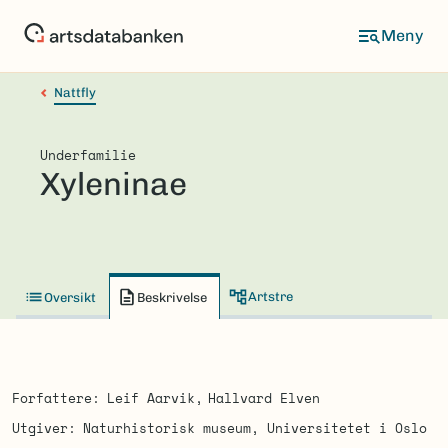
Hopp
til
hovedinnhold
Nattfly
Underfamilie
Xyleninae
Artstre
Oversikt
Beskrivelse
Forfattere
Leif Aarvik
Hallvard Elven
Utgiver
Naturhistorisk museum, Universitetet i Oslo