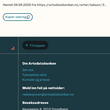
Hentet
09.08.2026
fra https://artsdatabanken.no/arter/takson/30644/beskrivelse
Kopier sitering
Til toppen
Om Artsdatabanken
Footermeny
Om oss
Tjenestene våre
Kontakt og presse
Meld inn feil på nettsider:
redaksjonen@artsdatabanken.no
Besøksadresse
Havnegata 9, 7010 Trondheim