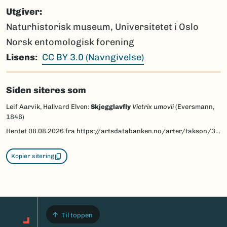
Utgiver
Naturhistorisk museum, Universitetet i Oslo
Norsk entomologisk forening
Lisens
CC BY 3.0 (Navngivelse)
Siden siteres som
Leif Aarvik, Hallvard Elven:
Skjegglavfly
Victrix umovii
(Eversmann,
1846)
Hentet
08.08.2026
fra https://artsdatabanken.no/arter/takson/30643/beskrivelse
Kopier sitering
Til toppen