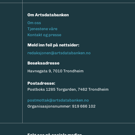
Om Artsdatabanken
Footermeny
Om oss
Tjenestene våre
Kontakt og presse
Meld inn feil på nettsider:
redaksjonen@artsdatabanken.no
Besøksadresse
Havnegata 9, 7010 Trondheim
Postadresse:
Postboks 1285 Torgarden, 7462 Trondheim
postmottak@artsdatabanken.no
Organisasjonsnummer: 919 666 102