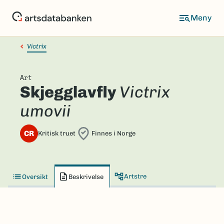
Hopp
til
hovedinnhold
Victrix
Art
Skjegglavfly
Victrix
umovii
CR
Kritisk truet
Finnes i Norge
Artstre
Oversikt
Beskrivelse