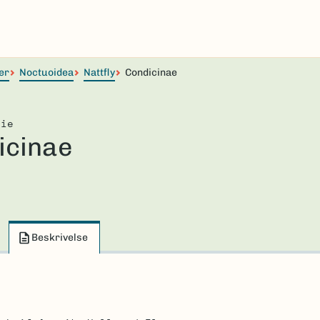
er
Noctuoidea
Nattfly
Condicinae
lie
icinae
Beskrivelse