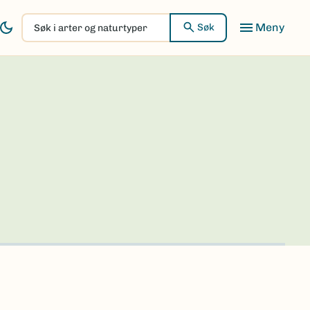
Søk
Søk
i
arter
og
naturtyper