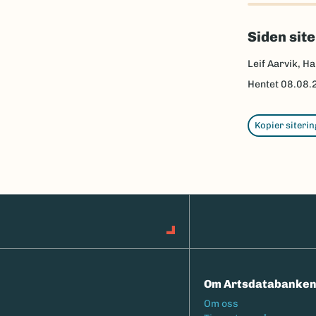
Siden sit
Leif Aarvik, Ha
Hentet
08.08.
Kopier siterin
Om Artsdatabanke
Footermeny
Om oss