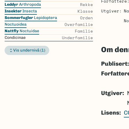
Forfattere
the
Rekke
Leddyr
Arthropoda
list
Utgiver
Na
Klasse
Insekter
Insecta
Orden
Sommerfugler
Lepidoptera
No
Overfamilie
Noctuoidea
Familie
Nattfly
Noctuidae
Underfamilie
Condicinae
Om den
Vis undernivå (1)
Publisert:
Forfatter
Utgiver
Lisens
C