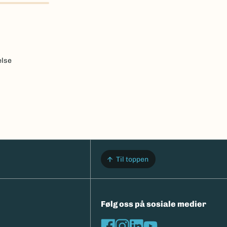
else
Til toppen
Følg oss på sosiale medier