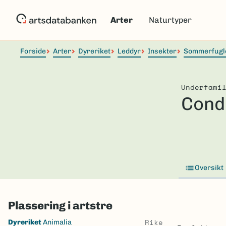
Hopp
til
Arter
Naturtyper
hovedinnhold
Forside
Arter
Dyreriket
Leddyr
Insekter
Sommerfugl
Underfami
Cond
Oversikt
Plassering i artstre
Skip
Rike
Dyreriket
Animalia