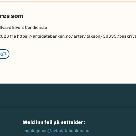
eres som
llvard Elven: Condicinae
2026
fra https://artsdatabanken.no/arter/takson/30635/beskriv
g
n
Meld inn feil på nettsider:
redaksjonen@artsdatabanken.no