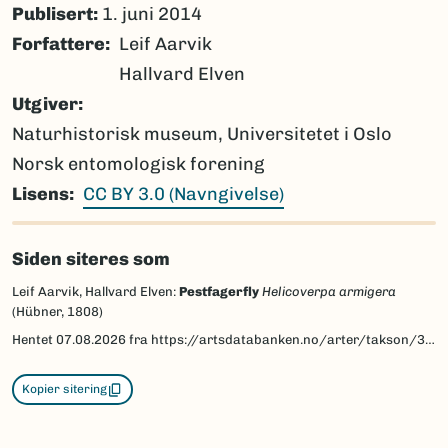
Publisert:
1. juni 2014
Forfattere
Leif Aarvik
Hallvard Elven
Utgiver
Naturhistorisk museum, Universitetet i Oslo
Norsk entomologisk forening
Lisens
CC BY 3.0 (Navngivelse)
Siden siteres som
Leif Aarvik, Hallvard Elven:
Pestfagerfly
Helicoverpa armigera
(Hübner, 1808)
Hentet
07.08.2026
fra https://artsdatabanken.no/arter/takson/30634/beskrivelse
Kopier sitering