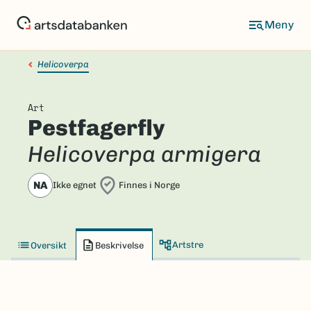
Hopp
til
hovedinnhold
Helicoverpa
Art
Pestfagerfly
Helicoverpa armigera
NA
Ikke egnet
Finnes i Norge
Artstre
Oversikt
Beskrivelse