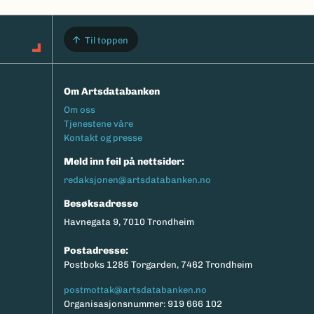
Til toppen
Om Artsdatabanken
Footermeny
Om oss
Tjenestene våre
Kontakt og presse
Meld inn feil på nettsider:
redaksjonen@artsdatabanken.no
Besøksadresse
Havnegata 9, 7010 Trondheim
Postadresse:
Postboks 1285 Torgarden, 7462 Trondheim
postmottak@artsdatabanken.no
Organisasjonsnummer: 919 666 102