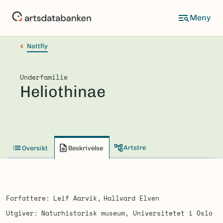
Hopp
til
hovedinnhold
Nattfly
Underfamilie
Heliothinae
Artstre
Oversikt
Beskrivelse
Forfattere
Leif Aarvik
Hallvard Elven
Utgiver
Naturhistorisk museum, Universitetet i Oslo