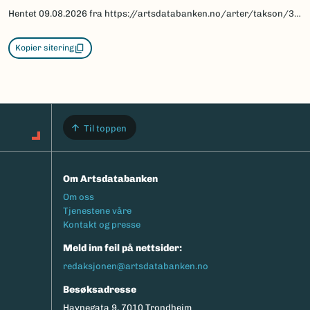
Hentet
09.08.2026
fra https://artsdatabanken.no/arter/takson/30625/beskrivelse
Kopier sitering
Til toppen
Om Artsdatabanken
Footermeny
Om oss
Tjenestene våre
Kontakt og presse
Meld inn feil på nettsider:
redaksjonen@artsdatabanken.no
Besøksadresse
Havnegata 9, 7010 Trondheim