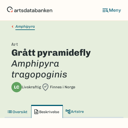
Hopp
til
hovedinnhold
Amphipyra
Art
Grått pyramidefly
Amphipyra
tragopoginis
LC
Livskraftig
Finnes i Norge
Artstre
Oversikt
Beskrivelse