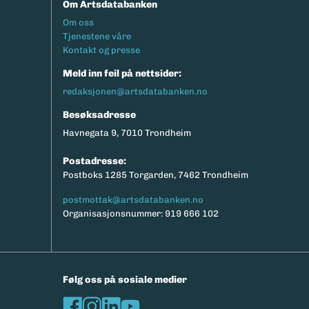
Om Artsdatabanken
Footermeny
Om oss
Tjenestene våre
Kontakt og presse
Meld inn feil på nettsider:
redaksjonen@artsdatabanken.no
Besøksadresse
Havnegata 9, 7010 Trondheim
Postadresse:
Postboks 1285 Torgarden, 7462 Trondheim
postmottak@artsdatabanken.no
Organisasjonsnummer: 919 666 102
Følg oss på sosiale medier