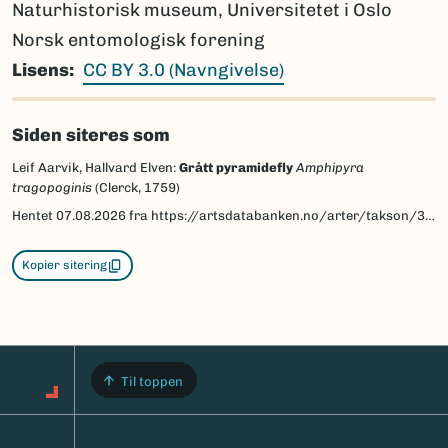
Naturhistorisk museum, Universitetet i Oslo
Norsk entomologisk forening
Lisens
CC BY 3.0 (Navngivelse)
Siden siteres som
Leif Aarvik, Hallvard Elven:
Grått pyramidefly
Amphipyra
tragopoginis
(Clerck, 1759)
Hentet
07.08.2026
fra https://artsdatabanken.no/arter/takson/30617/beskrivelse
Kopier sitering
Til toppen