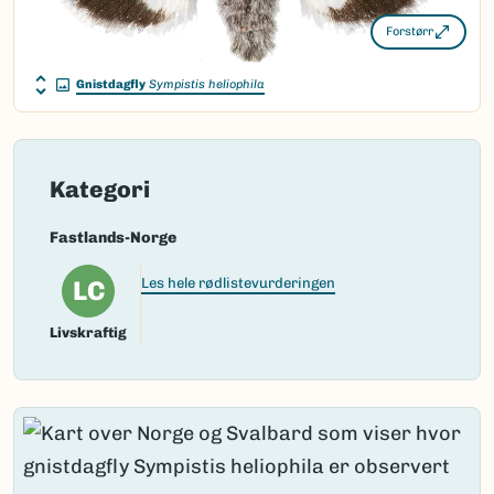
Forstørr
Gnistdagfly
Sympistis heliophila
Kategori
Fastlands-Norge
LC
Les hele rødlistevurderingen
Livskraftig