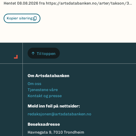
Hentet
08.08.2026
fra https://artsdatabanken.no/arter/takson/30608
Kopier sitering
Til toppen
Om Artsdatabanken
Footermeny
Om oss
Tjenestene våre
Kontakt og presse
Meld inn feil på nettsider:
redaksjonen@artsdatabanken.no
Besøksadresse
Havnegata 9, 7010 Trondheim