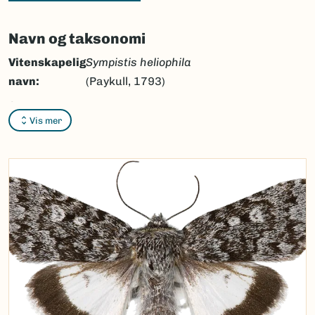
Navn og taksonomi
Vitenskapelig
Sympistis heliophila
navn:
(Paykull, 1793)
Synonymer:
Ingen
Vis mer
Bokmål:
gnistdagfly
Nynorsk:
gneistedagfly
Nordsamisk/Davvisámegiella:
Ingen
Vitenskapelig navn ID:
47385
Takson ID:
30608
(Ekstern lenke)
Gå til Nortaxa for flere detaljer