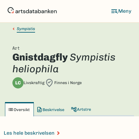
Hopp
til
hovedinnhold
Sympistis
Art
Gnistdagfly
Sympistis
heliophila
LC
Livskraftig
Finnes i Norge
Artstre
Oversikt
Beskrivelse
Les hele beskrivelsen