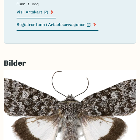
Funn i dag
Vis i Artskart
(Ekstern lenke)
Registrer funn i Artsobservasjoner
(Ekstern lenke)
Failed
to
Bilder
load
map.